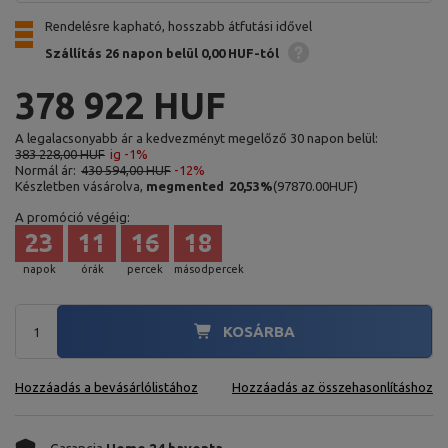
Rendelésre kapható, hosszabb átfutási idővel
Szállítás 26 napon belül
0,00 HUF-tól
378 922 HUF
A legalacsonyabb ár a kedvezményt megelőző 30 napon belül:
383 228,00 HUF
ig -1%
Normál ár:
430 594,00 HUF
-12%
Készletben vásárolva,
megmented
20,53
%
(
97870.00
HUF
)
A promóció végéig:
23
11
16
16
napok
órák
percek
másodpercek
KOSÁRBA
Hozzáadás a bevásárlólistához
Hozzáadás az összehasonlításhoz