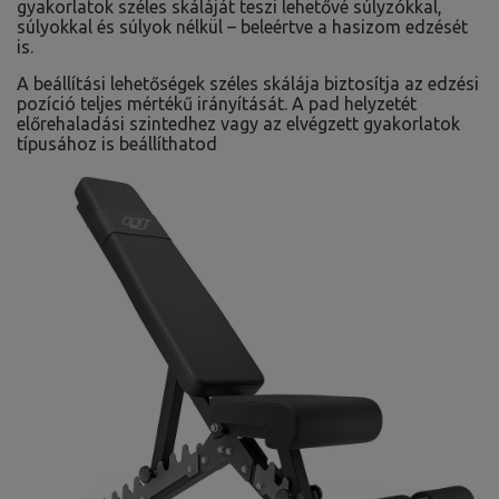
gyakorlatok széles skáláját teszi lehetővé súlyzókkal,
súlyokkal és súlyok nélkül – beleértve a hasizom edzését
is.
A beállítási lehetőségek széles skálája biztosítja az edzési
pozíció teljes mértékű irányítását. A pad helyzetét
előrehaladási szintedhez vagy az elvégzett gyakorlatok
típusához is beállíthatod