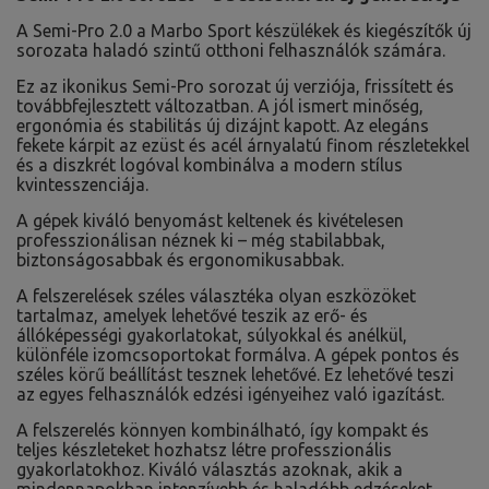
A Semi-Pro 2.0 a Marbo Sport készülékek és kiegészítők új
sorozata haladó szintű otthoni felhasználók számára.
Ez az ikonikus Semi-Pro sorozat új verziója, frissített és
továbbfejlesztett változatban. A jól ismert minőség,
ergonómia és stabilitás új dizájnt kapott. Az elegáns
fekete kárpit az ezüst és acél árnyalatú finom részletekkel
és a diszkrét logóval kombinálva a modern stílus
kvintesszenciája.
A gépek kiváló benyomást keltenek és kivételesen
professzionálisan néznek ki – még stabilabbak,
biztonságosabbak és ergonomikusabbak.
A felszerelések széles választéka olyan eszközöket
tartalmaz, amelyek lehetővé teszik az erő- és
állóképességi gyakorlatokat, súlyokkal és anélkül,
különféle izomcsoportokat formálva. A gépek pontos és
széles körű beállítást tesznek lehetővé. Ez lehetővé teszi
az egyes felhasználók edzési igényeihez való igazítást.
A felszerelés könnyen kombinálható, így kompakt és
teljes készleteket hozhatsz létre professzionális
gyakorlatokhoz. Kiváló választás azoknak, akik a