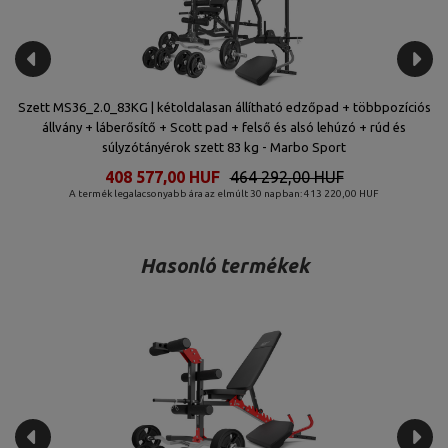
ű
Szett MS36_2.0_83KG | kétoldalasan állítható edzőpad + többpozíciós
o
állvány + láberősítő + Scott pad + felső és alsó lehúzó + rúd és
súlyzótányérok szett 83 kg - Marbo Sport
408 577,00 HUF
464 292,00 HUF
A termék legalacsonyabb ára az elmúlt 30 napban: 413 220,00 HUF
Hasonló termékek