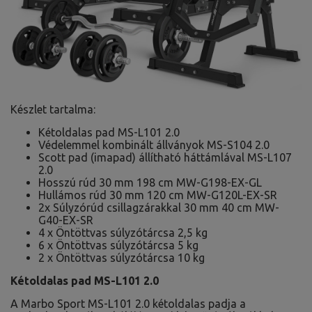
Készlet tartalma:
Kétoldalas pad MS-L101 2.0
Védelemmel kombinált állványok MS-S104 2.0
Scott pad (imapad) állítható háttámlával MS-L107
2.0
Hosszú rúd 30 mm 198 cm MW-G198-EX-GL
Hullámos rúd 30 mm 120 cm MW-G120L-EX-SR
2x Súlyzórúd csillagzárakkal 30 mm 40 cm MW-
G40-EX-SR
4 x Öntöttvas súlyzótárcsa 2,5 kg
6 x Öntöttvas súlyzótárcsa 5 kg
2 x Öntöttvas súlyzótárcsa 10 kg
Kétoldalas pad MS-L101 2.0
A Marbo Sport MS-L101 2.0 kétoldalas padja a