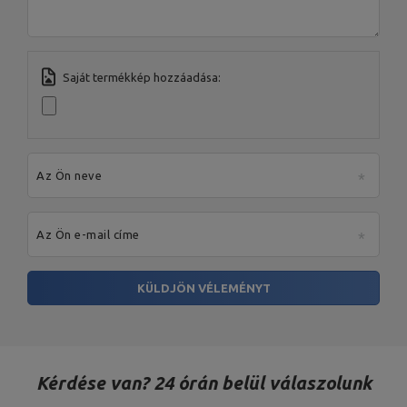
állványok MS-S104 2.0
Állvány magasságának
beállítása: 7 fokozatú
rögzítés: 7 fokozatú rögzítés:
szintek: 7 szint,
Súly 35 kg,
Saját termékkép hozzáadása:
Maximális terhelés 300 kg,
Profilok 50 x 50 x 2 mm,
Anyag acél,
Porszórt bevonat,
Kombinált standok típusa
Magasság: 89,5 - 105 cm,
Szélesség: 75 cm,
Az Ön neve
Hossz: 84 cm,
Súly: 20 kg,
Scott pad (imapad) állítható
Háttámla beállítása: 5
háttámlával MS-L107 2.0
pozícióban,
Maximális terhelés: 300 kg,
Az Ön e-mail címe
Profilok: 50 x 50 x 2 mm,
Anyag: acél,
Felület: porszórás
KÜLDJÖN VÉLEMÉNYT
Vastagság: 25mm,
Anyaga: szürke öntöttvas,
Öntöttvas súlyzótárcsa 2,5
Súlylemez típusa: öntöttvas,
kg MW-O2.5-kier
Súlytűrés: ~ 5%,
Súly: 2,5kg,
Furatátmérő: 31 mm,
Átmérő: 17 cm
Kérdése van? 24 órán belül válaszolunk
Vastagság: 25mm,