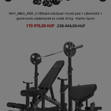
tt
MH1_68KG_KIER_G | llítható edzőpad +Scott pad + Láberősítő +
Sz
gumírozott súlylemezek és rudak 42 kg - Marbo Sport
170 976,00 HUF
238 444,00 HUF