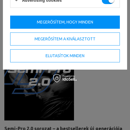
tartalmaz a hatékony edzéshez.
Advertising cookies
Három féle rúd és 3 különböző súlyú súlytárcsa lehetővé
teszi az elvégzett gyakorlatok típusának beállítását.
MEGERŐSÍTEM, HOGY MINDEN
MEGERŐSÍTEM A KIVÁLASZTOTT
ELUTASÍTOK MINDEN
Semi-Pro 2.0 sorozat – a bestsellerek új generációja