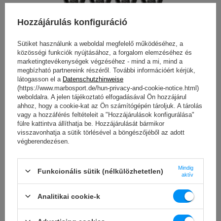
Hozzájárulás konfiguráció
Sütiket használunk a weboldal megfelelő működéséhez, a
közösségi funkciók nyújtásához, a forgalom elemzéséhez és
marketingtevékenységek végzéséhez - mind a mi, mind a
megbízható partnereink részéről. További információért kérjük,
látogasson el a
Datenschutzhinweise
(https://www.marbosport.de/hun-privacy-and-cookie-notice.html)
weboldalra. A jelen tájékoztató elfogadásával Ön hozzájárul
ahhoz, hogy a cookie-kat az Ön számítógépén tároljuk. A tárolás
vagy a hozzáférés feltételeit a "Hozzájárulások konfigurálása"
fülre kattintva állíthatja be. Hozzájárulását bármikor
visszavonhatja a sütik törlésével a böngészőjéből az adott
végberendezésen.
Mindig
Funkcionális sütik (nélkülözhetetlen)
aktív
Megerősített súlyzók és súlyzók 83 kg
Analitikai cookie-k
A megerősített rudak és súlyok készlete mindent