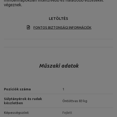
mindennapokban intenzívebb és haladóbb edzéseket
végeznek.
LETÖLTÉS
FONTOS BIZTONSÁGI INFORMÁCIÓK
Műszaki adatok
Pozíciók száma
1
Súlytányérok és rudak
Öntöttvas 83 kg
készletben
Képességszint
Fejlett