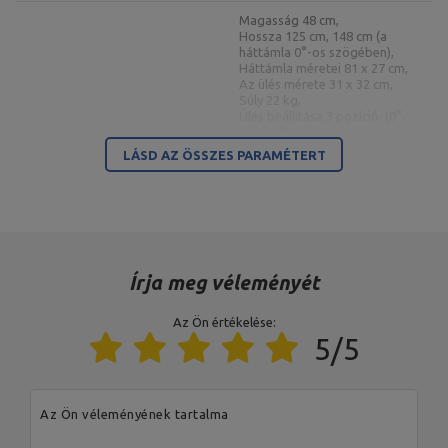
Magasság 48 cm,
Hossza 125 cm, 148 cm (a
háttámla 0°-os szögében),
Háttámla méretei 81 x 27 cm,
Az ülés mérete 31 x 32 cm,
Súly 22 kg,
Ülés beállítása 3 pozíció: (0°,
14°, 26°),
Kétoldalas pad MS-L101 2.0
Háttámla állítás 10 pozíció (0°
LÁSD AZ ÖSSZES PARAMÉTERT
12° 22° 30° 39° 47° 55° 66°
82° -21°),
Állítható lábtartó 4
pozícióban,
Maximális terhelés 300 kg,
Profilok 50 x 50 x 2 mm,
Anyag acél,
Porszórt bevonat
Írja meg véleményét
Magasság max. 152 cm min. 92
cm,
Az Ön értékelése:
Szélesség max. 160 cm min.
5/5
117 cm,
Hossza 110 cm,
Pánt magassága min: 58 cm
max magasság: 88 cm,
Állítható távolság 5 szint 72cm
Az Ön véleményének tartalma
, 83cm, 94cm, 104cm, 114cm,
Védelemmel kombinált
114cm,