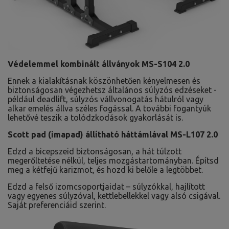
Védelemmel kombinált állványok MS-S104 2.0
Ennek a kialakításnak köszönhetően kényelmesen és
biztonságosan végezhetsz általános súlyzós edzéseket -
például deadlift, súlyzós vállvonogatás hátulról vagy
alkar emelés állva széles fogással. A további fogantyúk
lehetővé teszik a tolódzkodások gyakorlását is.
Scott pad (imapad) állítható háttámlával MS-L107 2.0
Edzd a bicepszeid biztonságosan, a hát túlzott
megerőltetése nélkül, teljes mozgástartományban. Építsd
meg a kétfejű karizmot, és hozd ki belőle a legtöbbet.
Edzd a felső izomcsoportjaidat – súlyzókkal, hajlított
vagy egyenes súlyzóval, kettlebellekkel vagy alsó csigával.
Saját preferenciáid szerint.