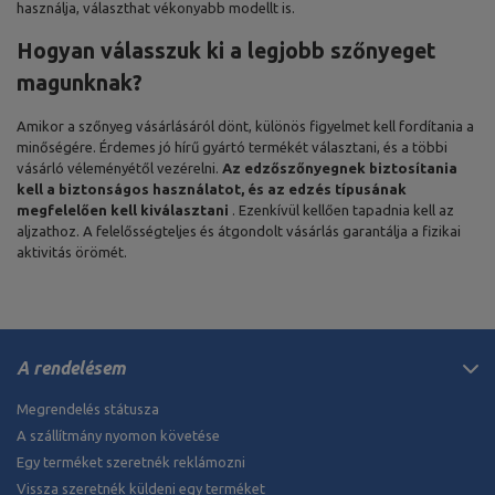
használja, választhat vékonyabb modellt is.
Hogyan válasszuk ki a legjobb szőnyeget
magunknak?
Amikor a szőnyeg vásárlásáról dönt, különös figyelmet kell fordítania a
minőségére. Érdemes jó hírű gyártó termékét választani, és a többi
vásárló véleményétől vezérelni.
Az edzőszőnyegnek biztosítania
kell a biztonságos használatot, és az edzés típusának
megfelelően kell kiválasztani
. Ezenkívül kellően tapadnia kell az
aljzathoz. A felelősségteljes és átgondolt vásárlás garantálja a fizikai
aktivitás örömét.
A rendelésem
Megrendelés státusza
A szállítmány nyomon követése
Egy terméket szeretnék reklámozni
Vissza szeretnék küldeni egy terméket