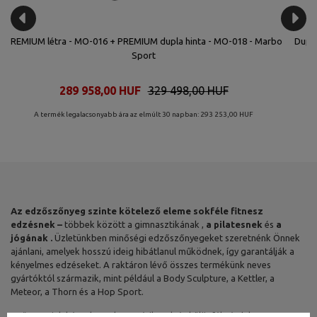
ta - MO-018 - Marbo
Dupla hintacsapágy (hosszabbító a tornalétrához) 
Marbo Sport
0 HUF
107 087,00 HUF
121 689,00 H
: 293 253,00 HUF
A termék legalacsonyabb ára az elmúlt 30 napban: 108 
Az edzőszőnyeg szinte kötelező eleme sokféle fitnesz
edzésnek –
többek között a gimnasztikának ,
a pilatesnek
és
a
jógának .
Üzletünkben minőségi edzőszőnyegeket szeretnénk Önnek
ajánlani, amelyek hosszú ideig hibátlanul működnek, így garantálják a
kényelmes edzéseket. A raktáron lévő összes termékünk neves
gyártóktól származik, mint például a Body Sculpture, a Kettler, a
Meteor, a Thorn és a Hop Sport.
Szőnyegeink kényelmesek, esztétikusak és különféle érdekes