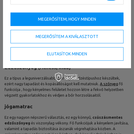
edzőszőnyeg használatát igénylik
. A fitness szőnyeg otthonon
kívül is hasznos lesz, bár az edzőtermekben gyakran kínálnak raktáron
lévő eszközöket, érdemes beszerezni a felszerelést, hogy
MEGERŐSÍTEM, HOGY MINDEN
megbizonyosodjon a tisztaságáról és a higiéniájáról.
Edzőszőnyegek típusai
MEGERŐSÍTEM A KIVÁLASZTOTT
A piacon kínált termékek száma minden bizonnyal képes megzavarni a
fejünket. Vásárlás előtt érdemes átgondolni, hogy miként fogjuk
ELUTASÍTOK MINDEN
használni az edzőszőnyeget.
Edzőszőnyeg (fitness, klub)
Ez a típus a leguniverzálisabb, bármilyen edzéstípushoz készültek,
ezért nagy tapadást és kopásállóságot kell mutatniuk.
A szőnyeg
fő
funkciója , hogy kényelmes felületet hozzon létre a fekvő helyzetben
végzett gyakorlatokhoz és védjen a bőr horzsolásaitól.
jógamatrac
Ez egy nagyon népszerű választás, ez egy könnyű,
csúszásmentes
edzőszőnyeg
és viszonylag vékony. Fő funkciójuk a kényelem javítása,
valamint a tapadás biztosítása ászanák végrehajtása közben. A