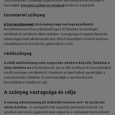
csúszásmentes szőnyeget jóga közben, de könnyű edzés közben is
használják.
Egyszínű színben és mintával
borítva is kaphatók .
tornatermi szőnyeg
A tornaszőnyeget
viszonylag nagy vastagság jellemzi
.
Rendeltetésszerű használatánál fogva fő feladata az esetleges
sérülések és sérülések elleni védelem. Vastagsága és egyensúlytartási
nehézségei miatt alkalmasabb lesz fekvő helyzetben történő edzésre,
rehabilitációs és korrekciós gyakorlatok során.
védőszőnyeg
A védő edzőszőnyeg nem szigorúan edzésre készült, feladata a
talaj védelme az
edzőeszközök, így az álló kerékpárok használatából
eredő esetleges sérülésektől. Ezenkívül az ilyen habok garantálják a
csúszásmentes felületet, és minimalizálják a sporteszközök
használatakor keletkező zajt.
A szőnyeg vastagsága és célja
A vastag edzőszőnyeg jól működik intenzív erő- és izolációs
edzés közben
. A vastagabb hab nagyobb párnázást biztosít. Ha
azonban rekreációs gyakorlatokat végez és a szőnyeget hordozóként