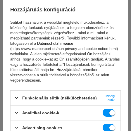
színváltozatokban kaphatók. Az ügyfelek különféle vastagságú
Hozzájárulás konfiguráció
edzőszőnyegeket választhatnak - három, négy és öt milliméteresek is.
Vannak univerzális edzőszőnyegeink vagy kifejezetten jógához
tervezett szőnyegeink. Igényesebb vásárlóknak pedig van egy
Sütiket használunk a weboldal megfelelő működéséhez, a
kényelmes fejtámlával ellátott változatunk is. Minden termék nemcsak
közösségi funkciók nyújtásához, a forgalom elemzéséhez és
marketingtevékenységek végzéséhez - mind a mi, mind a
edzés közben kényelmes - gyorsan feltekerhető (vagy összecsukható -
megbízható partnereink részéről. További információért kérjük,
modelltől függően), és kényelmesen tárolható vagy máshová
látogasson el a
Datenschutzhinweise
szállítható.
(https://www.marbosport.de/hun-privacy-and-cookie-notice.html)
weboldalra. A jelen tájékoztató elfogadásával Ön hozzájárul
A gyakorlat során megfelelő és professzionális felszerelést
ahhoz, hogy a cookie-kat az Ön számítógépén tároljuk. A tárolás
használjunk. Ez kényelmet biztosít számunkra, és ami a
vagy a hozzáférés feltételeit a "Hozzájárulások konfigurálása"
legfontosabb, biztonságot nyújt az edzés során. Függetlenül
fülre kattintva állíthatja be. Hozzájárulását bármikor
attól, hogy fitneszt, jógát, nyújtást gyakorolunk, legyen
visszavonhatja a sütik törlésével a böngészőjéből az adott
edzőszőnyegünk. Kínálatunkban különböző vastagságú és
végberendezésen.
felhasználású szőnyegek találhatók, garantáljuk, hogy
mindenki megtalálja a maga számára valót!
Mindig
Gyalogszőnyegek - otthoni edzéshez,
Funkcionális sütik (nélkülözhetetlen)
aktív
klubban, edzőteremben
Analitikai cookie-k
Otthon saját szőnyeg szükséges a megfelelő edzéshez. Amatőrök és
profik számára egyaránt felszerelési elem.
A legnépszerűbb
Advertising cookies
gyakorlatok, mint például a deszka és az edzés utáni nyújtás,