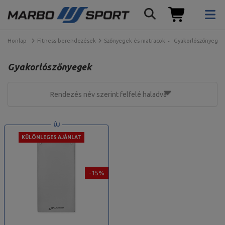
Honlap
Fitness berendezések
Szőnyegek és matracok
Gyakorlószőnyegek
Gyakorlószőnyegek
Rendezés név szerint felfelé haladva
ÚJ
KÜLÖNLEGES AJÁNLAT
-15%