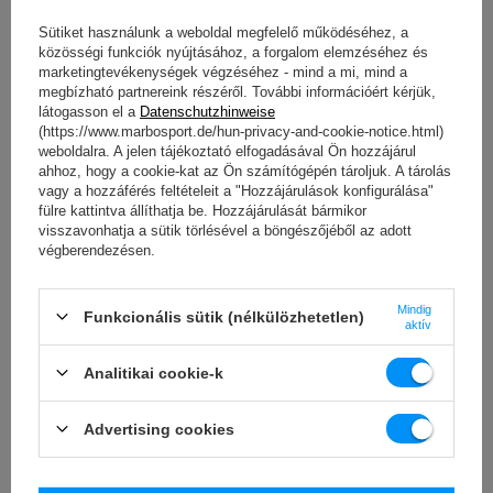
Sütiket használunk a weboldal megfelelő működéséhez, a
közösségi funkciók nyújtásához, a forgalom elemzéséhez és
marketingtevékenységek végzéséhez - mind a mi, mind a
megbízható partnereink részéről. További információért kérjük,
látogasson el a
Datenschutzhinweise
(https://www.marbosport.de/hun-privacy-and-cookie-notice.html)
Műszaki adatok
weboldalra. A jelen tájékoztató elfogadásával Ön hozzájárul
ahhoz, hogy a cookie-kat az Ön számítógépén tároljuk. A tárolás
vagy a hozzáférés feltételeit a "Hozzájárulások konfigurálása"
fülre kattintva állíthatja be. Hozzájárulását bármikor
visszavonhatja a sütik törlésével a böngészőjéből az adott
Súly
2,5 kg
végberendezésen.
átmérő
17 cm
Mindig
Funkcionális sütik (nélkülözhetetlen)
aktív
vastagság
25 mm
Anyag
Szürke öntöttvas
Analitikai cookie-k
Lyuk átmérője
31 mm
Advertising cookies
A terhelés típusa
Öntöttvas
Súrtűrés
~5%