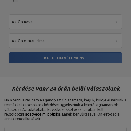
Az Ön neve
Az Ön e-mail címe
KÜLDJÖN VÉLEMÉNYT
Kérdése van? 24 órán belül válaszolunk
Ha a fenti leírás nem elegendő az Ön számára, kérjük, küldje el nekünk a
termékkel kapcsolatos kérdését. Igyekszünk a lehető leghamarabb
válaszolni.
Az adatokat a következőkkel összhangban kell
feldolgozni
adatvédelmi politika
. Ennek benyújtásával Ön elfogadja
annak rendelkezéseit.