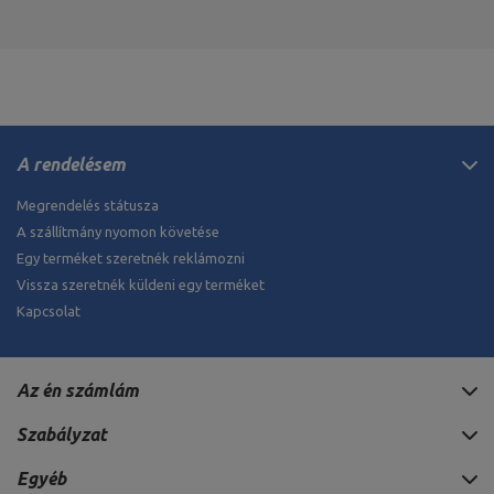
A rendelésem
Megrendelés státusza
A szállítmány nyomon követése
Egy terméket szeretnék reklámozni
Vissza szeretnék küldeni egy terméket
Kapcsolat
Az én számlám
Szabályzat
Egyéb