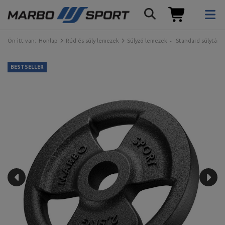
Ön itt van:
Honlap
Rúd és súly lemezek
Súlyzó lemezek
Standard súlytány
BESTSELLER