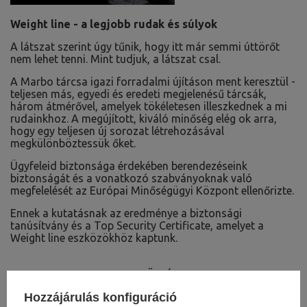
Weight line - a legjobb rudak és súlyok
A látszat szerint úgy tűnik, hogy itt már semmi úttörőt
nem lehet tenni. Mint tudjuk, a látszat csal.
A Marbo tárcsa igazi forradalmi újításon ment keresztül -
teljesen más, egyedi és eredeti megjelenésű tárcsák,
három átmérővel, amelyek tökéletesen illeszkednek a mi
rudainkhoz. A megújított, kiváló minőség elég ok arra,
hogy egy teljesen új sorozat létrehozásával
megkülönböztessük őket.
Ügyfeleid biztonsága érdekében berendezéseink
biztonságát és a vonatkozó szabványoknak való
megfelelését az Európai Minőségügyi Központ ellenőrizte.
Ennek a kutatásnak az eredménye a biztonsági
tanúsítvány és a Top Security Certificate, amelyet a
Weight line eszközökhöz kaptunk.
LETÖLTÉS
Hozzájárulás konfiguráció
FONTOS BIZTONSÁGI INFORMÁCIÓK