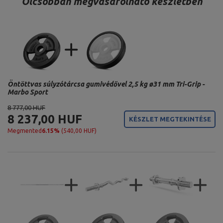
Olcsóbban megvásárolható készletben
Öntöttvas súlyzótárcsa gumivédővel 2,5 kg ø31 mm Tri-Grip -
Marbo Sport
8 777,00 HUF
8 237,00 HUF
KÉSZLET MEGTEKINTÉSE
Megmented
6.15%
(540,00 HUF)