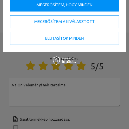
MEGERŐSÍTEM, HOGY MINDEN
LÁSD AZ ÖSSZES PARAMÉTERT
MEGERŐSÍTEM A KIVÁLASZTOTT
Wymiary paczki
ELUTASÍTOK MINDEN
Írja meg véleményét
Az Ön értékelése:
5/5
A termékért az EU-ban felelős szervezet
Cím:
Boczna 41
Irányítószám:
27-200
Az Ön véleményének tartalma
Város:
Starachowice
Ország:
Poland
MARBO Ulikowski
Az Ön e-mail címe:
Gyártó
Spółka Komandytowa
serwis@marbosport.eu
Felelős szervezet
MARBO Ulikowski
Cím:
BOCZNA 41
Spółka Komandytowa
Irányítószám:
27-200
Város:
Starachowice
Saját termékkép hozzáadása:
Ország:
Poland
Az Ön e-mail címe:
serwis@marbosport.eu