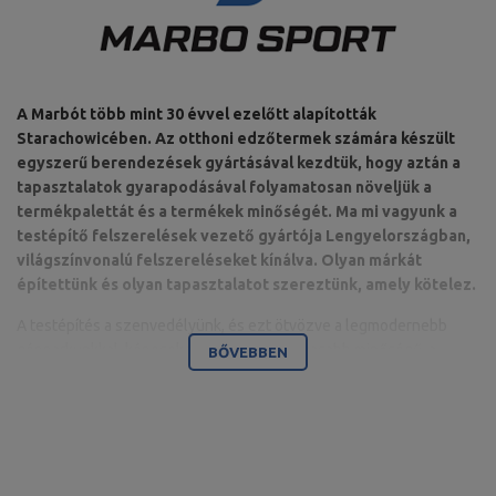
A Marbót több mint 30 évvel ezelőtt alapították
Starachowicében. Az otthoni edzőtermek számára készült
egyszerű berendezések gyártásával kezdtük, hogy aztán a
tapasztalatok gyarapodásával folyamatosan növeljük a
termékpalettát és a termékek minőségét. Ma mi vagyunk a
testépítő felszerelések vezető gyártója Lengyelországban,
világszínvonalú felszereléseket kínálva. Olyan márkát
építettünk és olyan tapasztalatot szereztünk, amely kötelez.
A testépítés a szenvedélyünk, és ezt ötvözve a legmodernebb
gépparkunkkal, képesek vagyunk a legmagasabb minőségű, a
BŐVEBBEN
részletekre odafigyelő, és mindenekelőtt az Ön kényelmét és
biztonságát szem előtt tartó felszereléseket szállítani.
A vállalat székhelye a Świętokrzyskie vajdasági Starachowicében
található. Itt található az iroda, valamint a gyártó- és
raktárcsarnokok. Ez az a bázis, ahonnan az internetes értékesítés