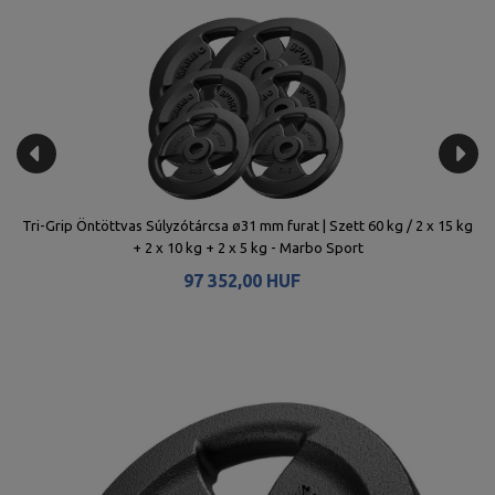
g +
Tri-Grip Öntöttvas Súlyzótárcsa ø31 mm furat | Szett 60 kg / 2 x 15 kg
Ol
+ 2 x 10 kg + 2 x 5 kg - Marbo Sport
97 352,00 HUF