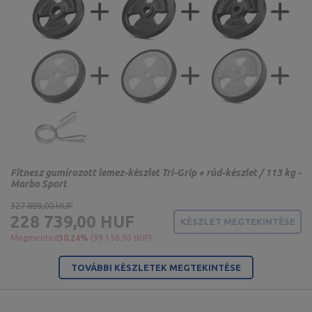
Fitnesz gumírozott lemez-készlet Tri-Grip + rúd-készlet / 113 kg -
Marbo Sport
327 889,00 HUF
228 739,00 HUF
KÉSZLET MEGTEKINTÉSE
Megmented
30.24%
(99 150,00 HUF)
TOVÁBBI KÉSZLETEK MEGTEKINTÉSE