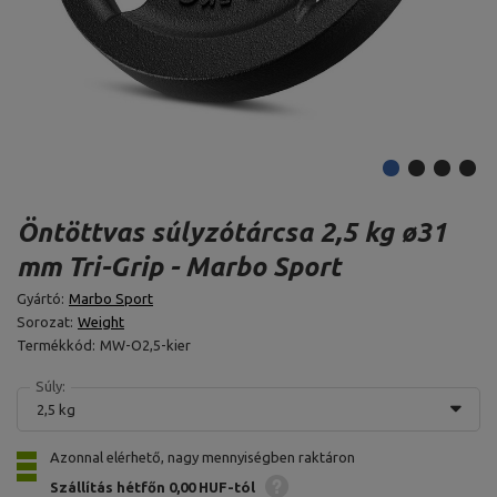
Öntöttvas súlyzótárcsa 2,5 kg ø31
mm Tri-Grip - Marbo Sport
Gyártó:
Marbo Sport
Sorozat:
Weight
Termékkód:
MW-O2,5-kier
Súly:
2,5 kg
Azonnal elérhető, nagy mennyiségben raktáron
Szállítás hétfőn
0,00 HUF-tól