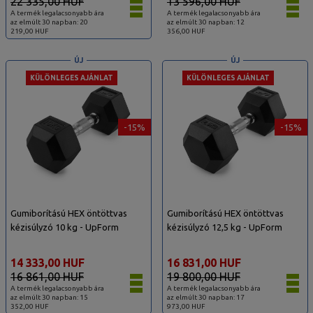
22 335,00 HUF
13 596,00 HUF
A termék legalacsonyabb ára
A termék legalacsonyabb ára
az elmúlt 30 napban: 20
az elmúlt 30 napban: 12
219,00 HUF
356,00 HUF
ÚJ
ÚJ
KÜLÖNLEGES AJÁNLAT
KÜLÖNLEGES AJÁNLAT
-15%
-15%
Gumiborítású HEX öntöttvas
Gumiborítású HEX öntöttvas
kézisúlyzó 10 kg - UpForm
kézisúlyzó 12,5 kg - UpForm
14 333,00 HUF
16 831,00 HUF
16 861,00 HUF
19 800,00 HUF
A termék legalacsonyabb ára
A termék legalacsonyabb ára
az elmúlt 30 napban: 15
az elmúlt 30 napban: 17
352,00 HUF
973,00 HUF