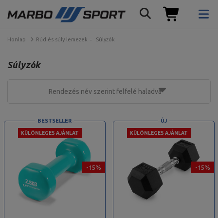
Honlap
Rúd és súly lemezek
Súlyzók
Súlyzók
Rendezés név szerint felfelé haladva
BESTSELLER
ÚJ
KÜLÖNLEGES AJÁNLAT
KÜLÖNLEGES AJÁNLAT
-15%
-15%