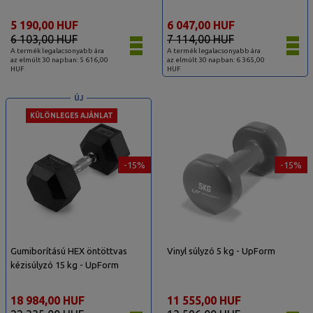
5 190,00 HUF
6 047,00 HUF
6 103,00 HUF
7 114,00 HUF
A termék legalacsonyabb ára
A termék legalacsonyabb ára
az elmúlt 30 napban: 5 616,00
az elmúlt 30 napban: 6 365,00
HUF
HUF
ÚJ
KÜLÖNLEGES AJÁNLAT
-15%
-15%
Gumiborítású HEX öntöttvas
Vinyl súlyzó 5 kg - UpForm
kézisúlyzó 15 kg - UpForm
18 984,00 HUF
11 555,00 HUF