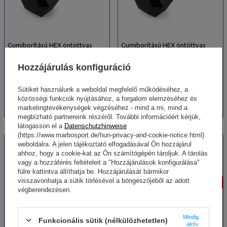
Gumiborítású HEX öntöttvas
Gumiborítású HEX öntöttvas
kézisúlyzó 20 kg - UpForm
kézisúlyzó 25 kg - UpForm
Hozzájárulás konfiguráció
24 154,00 HUF
29 325,00 HUF
Sütiket használunk a weboldal megfelelő működéséhez, a
28 415,00 HUF
34 500,00 HUF
közösségi funkciók nyújtásához, a forgalom elemzéséhez és
A termék legalacsonyabb ára
A termék legalacsonyabb ára
az elmúlt 30 napban: 25
az elmúlt 30 napban: 31
marketingtevékenységek végzéséhez - mind a mi, mind a
461,00 HUF
078,00 HUF
megbízható partnereink részéről. További információért kérjük,
látogasson el a
Datenschutzhinweise
BESTSELLER
ÚJ
(https://www.marbosport.de/hun-privacy-and-cookie-notice.html)
weboldalra. A jelen tájékoztató elfogadásával Ön hozzájárul
KÜLÖNLEGES AJÁNLAT
KÜLÖNLEGES AJÁNLAT
ahhoz, hogy a cookie-kat az Ön számítógépén tároljuk. A tárolás
vagy a hozzáférés feltételeit a "Hozzájárulások konfigurálása"
fülre kattintva állíthatja be. Hozzájárulását bármikor
visszavonhatja a sütik törlésével a böngészőjéből az adott
-15%
-15%
végberendezésen.
Mindig
Funkcionális sütik (nélkülözhetetlen)
aktív