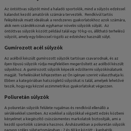
Az öntöttvas súlyzót mind a haladó sportolók, mind a súlyzós edzéssel
kalandot kezdő amatőrök számára tervezték. Rendkívül tartós
felépítésük miatt ideálisak a rendszeres gyakorlatokhoz azok számára,
akik nem szándékoznak egyhamar növelni súlyzóik súlyát. Az
öntöttvas súlyzók között például talál egy 10 kg-os, állítható terhelésű
súlyzót, amely egy bilinccsel rögzíti az edzéshez használt súlyt.
Gumírozott acél súlyzók
Az acélból készült gumírozott súlyzók tartósan csavarodnak, és az
ilyen típusú súlyzók rúdja megfelelően megerősített az acélból készült
súlyokhoz. A gumírozott súlyzók képezik edzőtermi súlyzókínálatunk
magját. Terhelésüket kifejezetten az Ön igényei szerint választhatja ki.
Ebben a kategóriában hatszögletű súlyzókat is talál, amelyek lehetővé
teszik, hogy egy kézzel aszimmetrikus gyakorlatokat végezzen.
Poliuretán súlyzók
A poliuretán súlyzók felülete rugalmas és rendkívül ellenálló a
sérülésekkel szemben. Az ezekkel a súlyzókkal végzett edzés közbeni
kényelmet a kiegészítő csúszásmentes markolatok biztosítják, ami a
kezdő sportolók számára hasznos. Áruházunkban a poliuretán súlyzók
nagyon széles súlytartományban - 2 és 60 kg között - kaphatók.