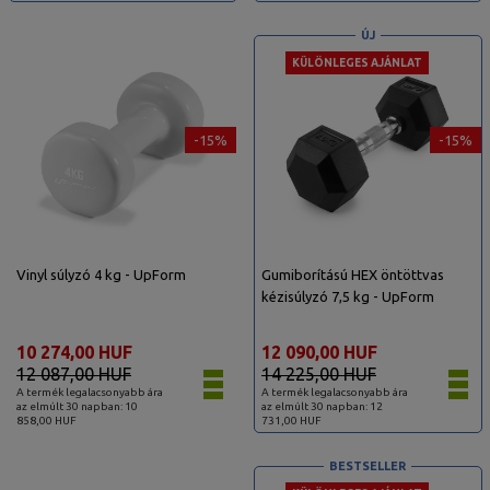
ÚJ
KÜLÖNLEGES AJÁNLAT
-15%
-15%
Vinyl súlyzó 4 kg - UpForm
Gumiborítású HEX öntöttvas
kézisúlyzó 7,5 kg - UpForm
10 274,00 HUF
12 090,00 HUF
12 087,00 HUF
14 225,00 HUF
A termék legalacsonyabb ára
A termék legalacsonyabb ára
az elmúlt 30 napban: 10
az elmúlt 30 napban: 12
858,00 HUF
731,00 HUF
BESTSELLER