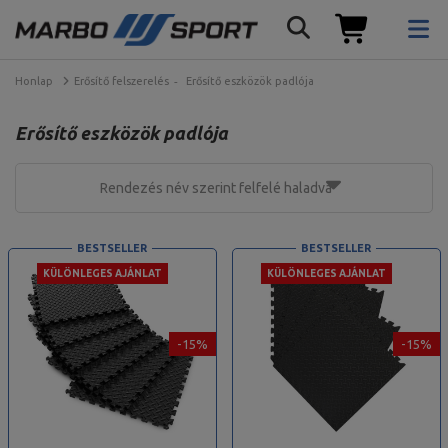
Honlap
Erősítő felszerelés
Erősítő eszközök padlója
Erősítő eszközök padlója
Rendezés név szerint felfelé haladva
BESTSELLER
BESTSELLER
KÜLÖNLEGES AJÁNLAT
KÜLÖNLEGES AJÁNLAT
-15%
-15%