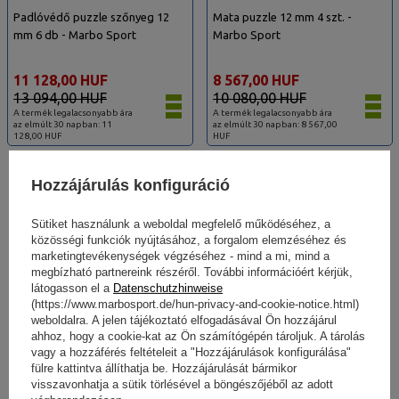
Padlóvédő puzzle szőnyeg 12
Mata puzzle 12 mm 4 szt. -
mm 6 db - Marbo Sport
Marbo Sport
11 128,00 HUF
8 567,00 HUF
13 094,00 HUF
10 080,00 HUF
A termék legalacsonyabb ára
A termék legalacsonyabb ára
az elmúlt 30 napban: 11
az elmúlt 30 napban: 8 567,00
128,00 HUF
HUF
Hozzájárulás konfiguráció
Sütiket használunk a weboldal megfelelő működéséhez, a
Bestseller
közösségi funkciók nyújtásához, a forgalom elemzéséhez és
marketingtevékenységek végzéséhez - mind a mi, mind a
megbízható partnereink részéről. További információért kérjük,
látogasson el a
Datenschutzhinweise
(https://www.marbosport.de/hun-privacy-and-cookie-notice.html)
weboldalra. A jelen tájékoztató elfogadásával Ön hozzájárul
ahhoz, hogy a cookie-kat az Ön számítógépén tároljuk. A tárolás
vagy a hozzáférés feltételeit a "Hozzájárulások konfigurálása"
fülre kattintva állíthatja be. Hozzájárulását bármikor
visszavonhatja a sütik törlésével a böngészőjéből az adott