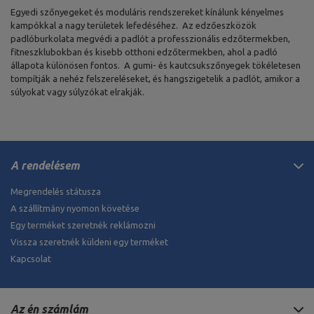
Egyedi szőnyegeket és moduláris rendszereket kínálunk kényelmes
kampókkal a nagy területek lefedéséhez. Az edzőeszközök
padlóburkolata megvédi a padlót a professzionális edzőtermekben,
fitneszklubokban és kisebb otthoni edzőtermekben, ahol a padló
állapota különösen fontos. A gumi- és kautcsukszőnyegek tökéletesen
tompítják a nehéz felszereléseket, és hangszigetelik a padlót, amikor a
súlyokat vagy súlyzókat elrakják.
A rendelésem
Megrendelés státusza
A szállítmány nyomon követése
Egy terméket szeretnék reklámozni
Vissza szeretnék küldeni egy terméket
Kapcsolat
Az én számlám