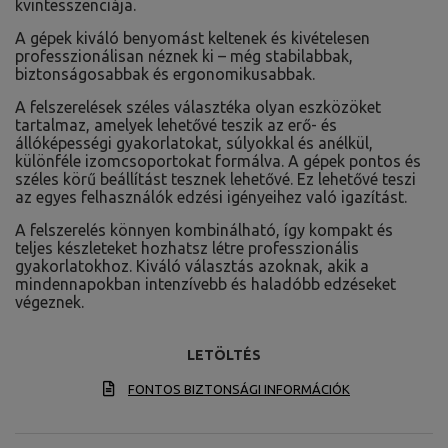
kvintesszenciája.
A gépek kiváló benyomást keltenek és kivételesen
professzionálisan néznek ki – még stabilabbak,
biztonságosabbak és ergonomikusabbak.
A felszerelések széles választéka olyan eszközöket
tartalmaz, amelyek lehetővé teszik az erő- és
állóképességi gyakorlatokat, súlyokkal és anélkül,
különféle izomcsoportokat formálva. A gépek pontos és
széles körű beállítást tesznek lehetővé. Ez lehetővé teszi
az egyes felhasználók edzési igényeihez való igazítást.
A felszerelés könnyen kombinálható, így kompakt és
teljes készleteket hozhatsz létre professzionális
gyakorlatokhoz. Kiváló választás azoknak, akik a
mindennapokban intenzívebb és haladóbb edzéseket
végeznek.
LETÖLTÉS
FONTOS BIZTONSÁGI INFORMÁCIÓK