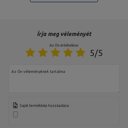
12° 22° 30° 39° 47° 55° 66°
82° -21°),
Állítható lábtartó 4
pozícióban,
Maximális terhelés 300 kg,
Profilok 50 x 50 x 2 mm,
Anyag acél,
Porszórt bevonat
Írja meg véleményét
Magasság max. 152 cm min. 92
cm,
Az Ön értékelése:
Szélesség max. 160 cm min.
5/5
117 cm,
Hossza 110 cm,
Pánt magassága min: 58 cm
max magasság: 88 cm,
Állítható távolság 5 szint 72cm
Az Ön véleményének tartalma
, 83cm, 94cm, 104cm, 114cm,
Védelemmel kombinált
114cm,
állványok MS-S104 2.0
Állvány magasságának
beállítása: 7 fokozatú
rögzítés: 7 fokozatú rögzítés:
szintek: 7 szint,
Súly 35 kg,
Saját termékkép hozzáadása:
Maximális terhelés 300 kg,
Profilok 50 x 50 x 2 mm,
Anyag acél,
Porszórt bevonat,
Kombinált standok típusa