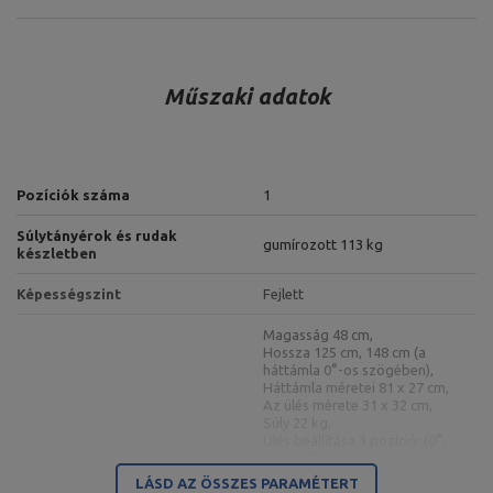
Műszaki adatok
Pozíciók száma
1
Súlytányérok és rudak
gumírozott 113 kg
készletben
Képességszint
Fejlett
Magasság 48 cm,
Hossza 125 cm, 148 cm (a
háttámla 0°-os szögében),
Háttámla méretei 81 x 27 cm,
Az ülés mérete 31 x 32 cm,
Súly 22 kg,
Ülés beállítása 3 pozíció: (0°,
14°, 26°),
Kétoldalas pad MS-L101 2.0
Háttámla állítás 10 pozíció (0°
LÁSD AZ ÖSSZES PARAMÉTERT