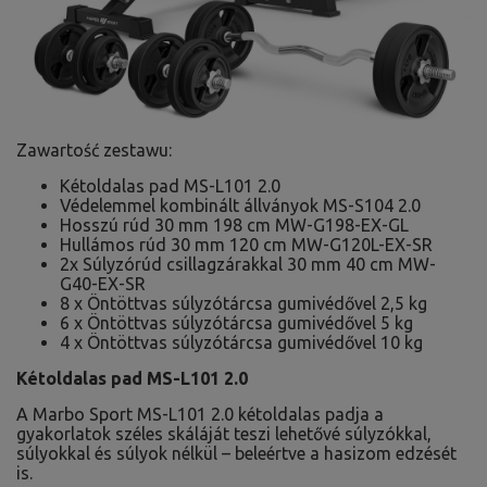
Zawartość zestawu:
Kétoldalas pad MS-L101 2.0
Védelemmel kombinált állványok MS-S104 2.0
Hosszú rúd 30 mm 198 cm MW-G198-EX-GL
Hullámos rúd 30 mm 120 cm MW-G120L-EX-SR
2x Súlyzórúd csillagzárakkal 30 mm 40 cm MW-
G40-EX-SR
8 x Öntöttvas súlyzótárcsa gumivédővel 2,5 kg
6 x Öntöttvas súlyzótárcsa gumivédővel 5 kg
4 x Öntöttvas súlyzótárcsa gumivédővel 10 kg
Kétoldalas pad MS-L101 2.0
A Marbo Sport MS-L101 2.0 kétoldalas padja a
gyakorlatok széles skáláját teszi lehetővé súlyzókkal,
súlyokkal és súlyok nélkül – beleértve a hasizom edzését
is.