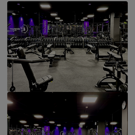
indulnak. A vállalati térképen az összes út Starachowicéből indul.