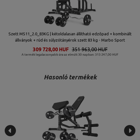
Szett MS11_2.0_83KG | kétoldalasan állítható edzőpad + kombinált
állványok + rúd és súlyzótányérok szett 83 kg - Marbo Sport
309 728,00 HUF
351 963,00 HUF
A termék legalacsonyabb ára az elmúlt 30 napban: 313 247,00 HUF
Hasonló termékek