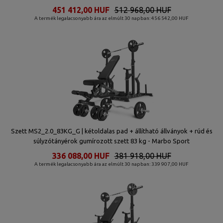
451 412,00 HUF
512 968,00 HUF
A termék legalacsonyabb ára az elmúlt 30 napban: 456 542,00 HUF
Szett MS2_2.0_83KG_G | kétoldalas pad + állítható állványok + rúd és
súlyzótányérok gumírozott szett 83 kg - Marbo Sport
336 088,00 HUF
381 918,00 HUF
A termék legalacsonyabb ára az elmúlt 30 napban: 339 907,00 HUF