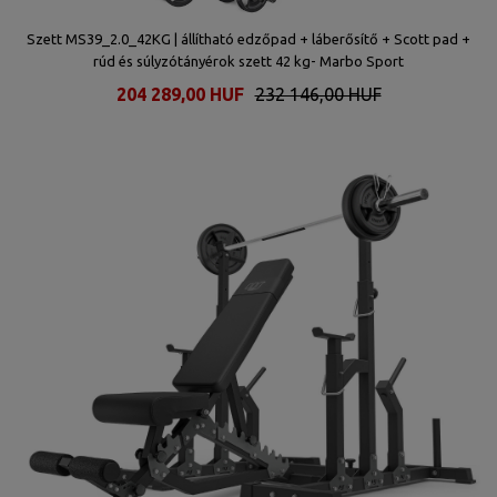
tt
Szett MS39_2.0_42KG | állítható edzőpad + láberősítő + Scott pad +
Sz
rúd és súlyzótányérok szett 42 kg- Marbo Sport
204 289,00 HUF
232 146,00 HUF