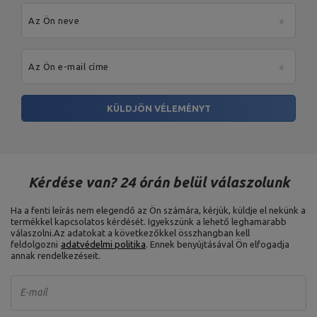
Vastagság: 25mm,
Anyaga: szürke öntöttvas,
Az Ön neve
Öntöttvas súlyzótárcsa 2,5
Súlylemez típusa: öntöttvas,
kg MW-O2.5-kier
Súlytűrés: ~ 5%,
Súly: 2,5kg,
Furatátmérő: 31 mm,
Átmérő: 17 cm
Az Ön e-mail címe
Vastagság: 25mm,
Anyaga: szürke öntöttvas,
KÜLDJÖN VÉLEMÉNYT
Öntöttvas súlyzótárcsa 5 kg
Súlylemez típusa: öntöttvas,
MW-O5-kier
Súrtűrés: ~ 5%,
Súly: 5 kg,
Furatátmérő: 31 mm,
Átmérő: 22 cm
Vastagság: 40mm,
Kérdése van? 24 órán belül válaszolunk
Matière : fonte grise,
Öntöttvas súlyzótárcsa 10 kg
A súlylemez típusa: öntöttvas,
MW-O10-kier
Súrtűrés: ~ 5%,
Súly: 10 kg,
Ha a fenti leírás nem elegendő az Ön számára, kérjük, küldje el nekünk a
Furatátmérő: 31 mm,
termékkel kapcsolatos kérdését. Igyekszünk a lehető leghamarabb
Átmérő: 26 cm
válaszolni.
Az adatokat a következőkkel összhangban kell
feldolgozni
adatvédelmi politika
. Ennek benyújtásával Ön elfogadja
annak rendelkezéseit.
Anyaga: acél,
Megfelelő fogantyúk: átmérő
30 mm,
Rugós zár,
E-mail
Rugós zár fi30 mm MA-Z006
Korrózióvédelem: galvanikus
cink,