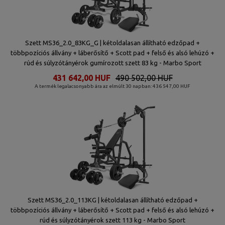
Szett MS36_2.0_83KG_G | kétoldalasan állítható edzőpad +
többpozíciós állvány + láberősítő + Scott pad + felső és alsó lehúzó +
rúd és súlyzótányérok gumírozott szett 83 kg - Marbo Sport
431 642,00 HUF
490 502,00 HUF
A termék legalacsonyabb ára az elmúlt 30 napban: 436 547,00 HUF
Szett MS36_2.0_113KG | kétoldalasan állítható edzőpad +
többpozíciós állvány + láberősítő + Scott pad + felső és alsó lehúzó +
rúd és súlyzótányérok szett 113 kg - Marbo Sport