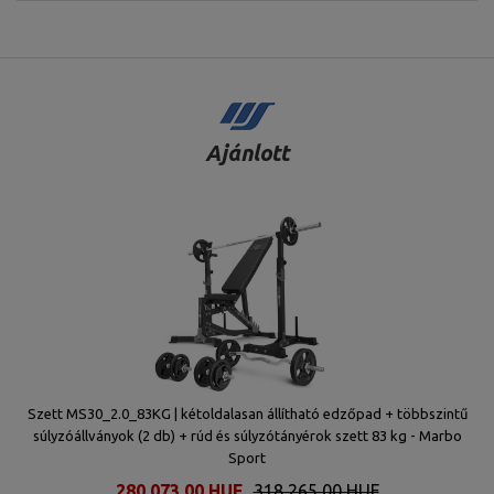
Ajánlott
Szett MS30_2.0_83KG | kétoldalasan állítható edzőpad + többszintű
súlyzóállványok (2 db) + rúd és súlyzótányérok szett 83 kg - Marbo
Sport
280 073,00 HUF
318 265,00 HUF