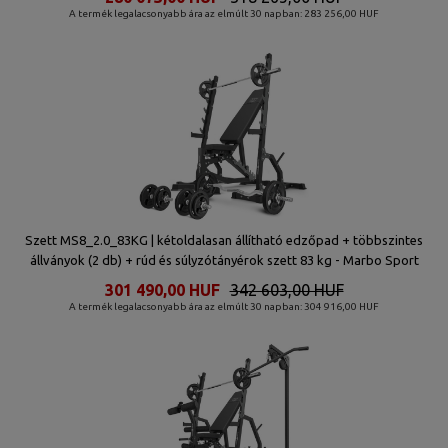
A termék legalacsonyabb ára az elmúlt 30 napban: 283 256,00 HUF
Szett MS8_2.0_83KG | kétoldalasan állítható edzőpad + többszintes
állványok (2 db) + rúd és súlyzótányérok szett 83 kg - Marbo Sport
301 490,00 HUF
342 603,00 HUF
A termék legalacsonyabb ára az elmúlt 30 napban: 304 916,00 HUF