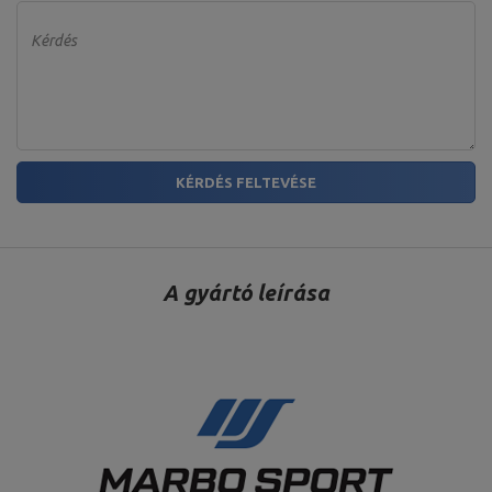
Rúd átmérője: 4 mm,
Belső átmérő: 30 mm
Kérdés
Fogantyú hossza: 12 cm,
Longitud de las piezas para
pesos: 2 x 12,5 cm,
Súlyzórúd csillagzárakkal 30
Hossza: 40 cm,
mm 40 cm MW-G40-EX-SR
maximális terhelés: 200 kg,
Súly: ~ 2,5 kg,
Zárás: 2 csillagos csattal,
KÉRDÉS FELTEVÉSE
Teher átmérő: 30 mm
Fogantyú hossza: 129 cm,
A súlyok hossza: 2 x 33,5 cm,
Hossza: 198 cm,
Hosszú rúd 30 mm 198 cm
Maximális terhelés: 200 kg,
A gyártó leírása
MW-G198-EX-GL
Nyak típusa: sima,
Súly: ~ 11 kg,
Markolat átmérője: 30 mm,
A súlylemez helyének
átmérője: 30 mm
Markolat hossza: 80 cm,
Az alkatrészek hossza a
súlyokhoz: 2 x 19 cm,
Hossza: 120 cm,
Hullámos rúd 30 mm 120 cm
Maximális terhelés: 120 kg,
MW-G120L-EX-SR
maximális terhelés: 200 kg,