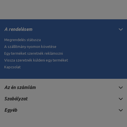
A rendelésem
Megrendelés státusza
A szállítmány nyomon követése
Egy terméket szeretnék reklámozni
Vissza szeretnék küldeni egy terméket
Kapcsolat
Az én számlám
Szabályzat
Egyéb
445 571 HUF