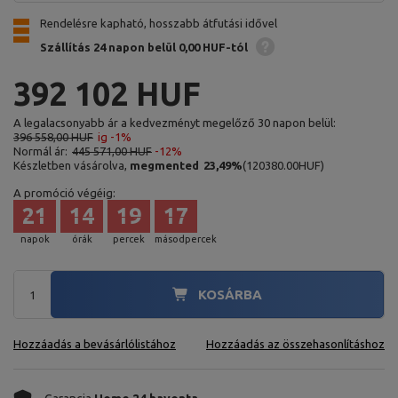
Rendelésre kapható, hosszabb átfutási idővel
Szállítás 24 napon belül
0,00 HUF-tól
392 102 HUF
A legalacsonyabb ár a kedvezményt megelőző 30 napon belül:
396 558,00 HUF
ig -1%
Normál ár:
445 571,00 HUF
-12%
Készletben vásárolva,
megmented
23,49
%
(
120380.00
HUF
)
A promóció végéig:
21
14
19
15
napok
órák
percek
másodpercek
KOSÁRBA
Hozzáadás a bevásárlólistához
Hozzáadás az összehasonlításhoz