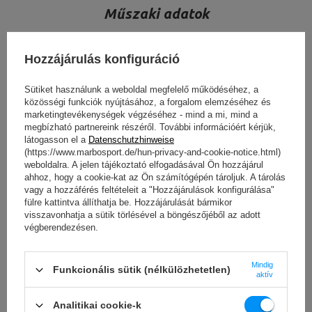
Műszaki adatok
Hozzájárulás konfiguráció
magasság
20 mm
Sütiket használunk a weboldal megfelelő működéséhez, a
közösségi funkciók nyújtásához, a forgalom elemzéséhez és
széles
220 mm
marketingtevékenységek végzéséhez - mind a mi, mind a
megbízható partnereink részéről. További információért kérjük,
hossz
206 mm
látogasson el a
Datenschutzhinweise
(https://www.marbosport.de/hun-privacy-and-cookie-notice.html)
Súly
1 kg
weboldalra. A jelen tájékoztató elfogadásával Ön hozzájárul
ahhoz, hogy a cookie-kat az Ön számítógépén tároljuk. A tárolás
Keret színe
fekete
vagy a hozzáférés feltételeit a "Hozzájárulások konfigurálása"
fülre kattintva állíthatja be. Hozzájárulását bármikor
Profil
40 x 20 x 1,5 mm
visszavonhatja a sütik törlésével a böngészőjéből az adott
végberendezésen.
A termékért az EU-ban felelős szervezet
LÁSD AZ ÖSSZES PARAMÉTERT
Mindig
Funkcionális sütik (nélkülözhetetlen)
aktív
Cím:
Boczna 41
Irányítószám:
27-200
MARBO Ulikowski
Város:
Starachowice
Analitikai cookie-k
Gyártó