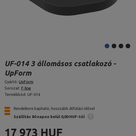
UF-014 3 állomásos csatlakozó -
UpForm
Gyártó:
UpForm
Sorozat:
F-line
Termékkód:
UF-014
Rendelésre kapható, hosszabb átfutási idővel
Szállítás 80 napon belül
0,00 HUF-tól
17 973 HUF