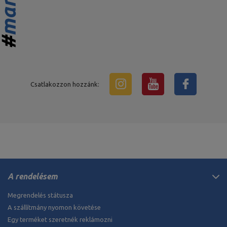
Csatlakozzon hozzánk:
A rendelésem
Megrendelés státusza
A szállítmány nyomon követése
Egy terméket szeretnék reklámozni