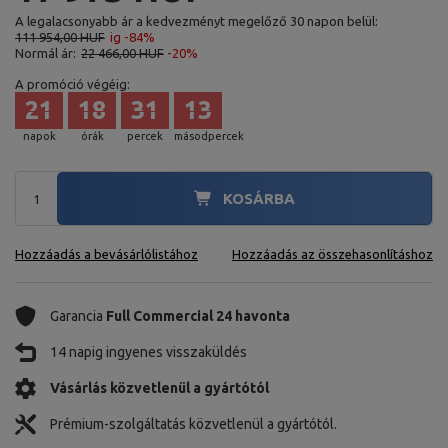
A legalacsonyabb ár a kedvezményt megelőző 30 napon belül:
111 954,00 HUF
ig -84%
Normál ár:
22 466,00 HUF
-20%
A promóció végéig:
21
18
31
12
napok
órák
percek
másodpercek
KOSÁRBA
Hozzáadás a bevásárlólistához
Hozzáadás az összehasonlításhoz
Garancia
Full Commercial 24 havonta
14 napig ingyenes visszaküldés
Vásárlás közvetlenül a gyártótól
Prémium-szolgáltatás közvetlenül a gyártótól.