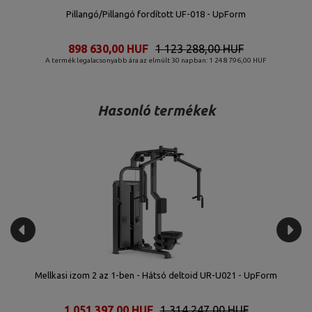
Pillangó/Pillangó fordított UF-018 - UpForm
898 630,00 HUF
1 123 288,00 HUF
A termék legalacsonyabb ára az elmúlt 30 napban: 1 248 796,00 HUF
Hasonló termékek
Mellkasi izom 2 az 1-ben - Hátsó deltoid UR-U021 - UpForm
1 051 397,00 HUF
1 314 247,00 HUF