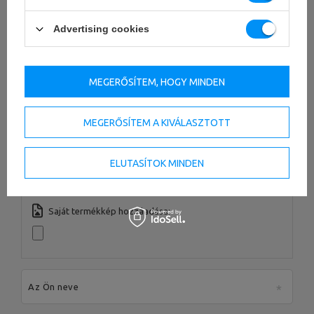
Spółka Komandytowa
Ország:
Poland
Az Ön e-mail címe:
serwis@marbosport.eu
Advertising cookies
Írja meg véleményét
Az Ön értékelése:
5/5
MEGERŐSÍTEM, HOGY MINDEN
MEGERŐSÍTEM A KIVÁLASZTOTT
Az Ön véleményének tartalma
ELUTASÍTOK MINDEN
Saját termékkép hozzáadása:
Az Ön neve