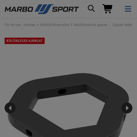
Ön itt van:
Honlap
Erősítő felszerelés
Multifunkciós gépek
Gépek súlyhalm
KÜLÖNLEGES AJÁNLAT