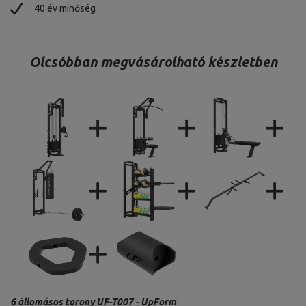
40 év minőség
Olcsóbban megvásárolható készletben
6 állomásos torony UF-T007 - UpForm