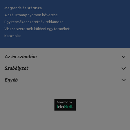
Megrendelés státusza
A szállítmány nyomon követése
Egy terméket szeretnék reklámozni
Vissza szeretnék küldeni egy terméket
Kapcsolat
Az én számlám
Szabályzat
Egyéb
1 310 502 HUF