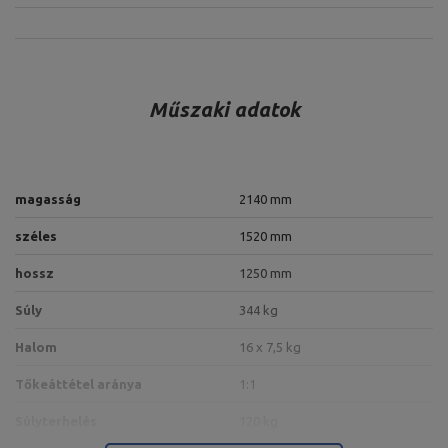
Műszaki adatok
magasság
2140 mm
széles
1520 mm
hossz
1250 mm
Súly
344 kg
Halom
16 x 7,5 kg
Tőkeáttétel aránya
1:1
Súlyterhelés
120 kg