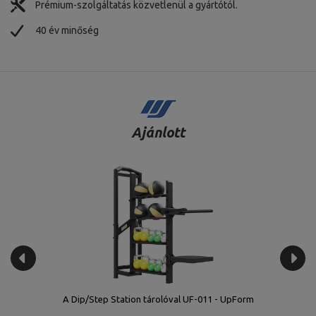
Prémium-szolgáltatás közvetlenül a gyártótól.
40 év minőség
Ajánlott
Mellkasi izom 2 az 1-ben - Hátsó deltoid UR-U021 - UpForm