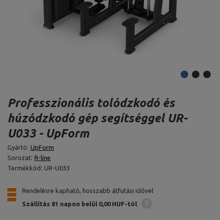
Professzionális tolódzkodó és
húzódzkodó gép segítséggel UR-
U033 - UpForm
Gyártó:
UpForm
Sorozat:
R-line
Termékkód:
UR-U033
Rendelésre kapható, hosszabb átfutási idővel
Szállítás 81 napon belül
0,00 HUF-tól