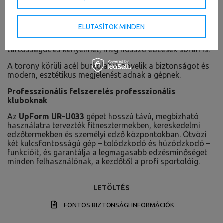
A fekete váz és fekete kárpit elegáns, professzionális
megjelenést kölcsönöz.
ELUTASÍTOK MINDEN
Magas minőségű hab és precíz varrás biztosítja a
tartósságot és kényelmet, még hosszú edzések során is.
A torony körüli acél burkolatok növelik a biztonságot és
modern, esztétikus megjelenést adnak a gépnek.
Professzionális felszerelés professzionális
kluboknak
Az
UpForm UR-U033
gépet hosszú távú, megbízható
használatra tervezték fitnesztermekben, kereskedelmi
edzőtermekben és személyi edző központokban. Ötvözi
két kulcsfontosságú gép – tolódzkodó és húzódzkodó –
funkcióit, és garantálja a legmagasabb edzésminőséget
minden felhasználónak, a kezdőtől a profi sportolóig.
LETÖLTÉS
FONTOS BIZTONSÁGI INFORMÁCIÓK