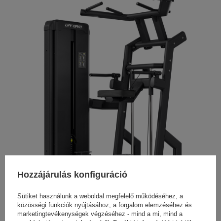
Hozzájárulás konfiguráció
Sütiket használunk a weboldal megfelelő működéséhez, a
közösségi funkciók nyújtásához, a forgalom elemzéséhez és
marketingtevékenységek végzéséhez - mind a mi, mind a