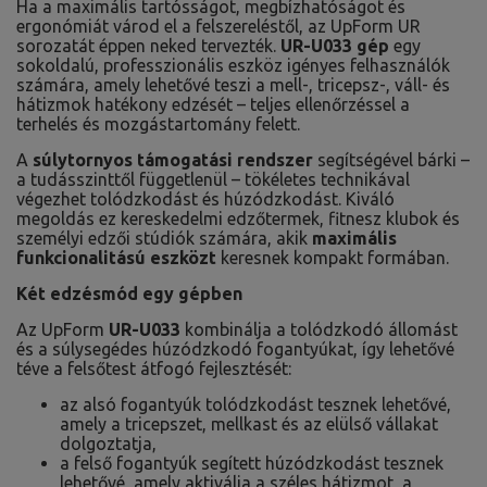
Ha a maximális tartósságot, megbízhatóságot és
ergonómiát várod el a felszereléstől, az UpForm UR
sorozatát éppen neked tervezték.
UR-U033 gép
egy
sokoldalú, professzionális eszköz igényes felhasználók
számára, amely lehetővé teszi a mell-, tricepsz-, váll- és
hátizmok hatékony edzését – teljes ellenőrzéssel a
terhelés és mozgástartomány felett.
A
súlytornyos támogatási rendszer
segítségével bárki –
a tudásszinttől függetlenül – tökéletes technikával
végezhet tolódzkodást és húzódzkodást. Kiváló
megoldás ez kereskedelmi edzőtermek, fitnesz klubok és
személyi edzői stúdiók számára, akik
maximális
funkcionalitású eszközt
keresnek kompakt formában.
Két edzésmód egy gépben
Az UpForm
UR-U033
kombinálja a tolódzkodó állomást
és a súlysegédes húzódzkodó fogantyúkat, így lehetővé
téve a felsőtest átfogó fejlesztését:
az alsó fogantyúk tolódzkodást tesznek lehetővé,
amely a tricepszet, mellkast és az elülső vállakat
dolgoztatja,
a felső fogantyúk segített húzódzkodást tesznek
lehetővé, amely aktiválja a széles hátizmot, a