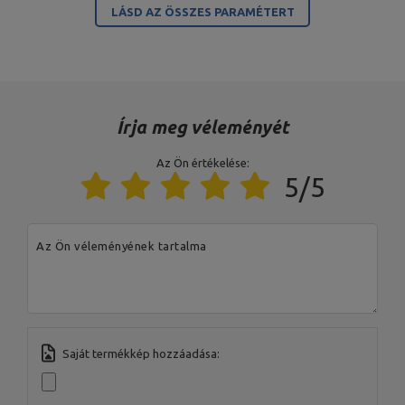
Profil
120x60x3
LÁSD AZ ÖSSZES PARAMÉTERT
Keret színe
fekete
A terhelés típusa
súlyhalmaz
Kárpitozás színe
fekete
Írja meg véleményét
Az Ön értékelése:
A termékért az EU-ban felelős szervezet
5/5
Cím:
Boczna 41
Irányítószám:
27-200
MARBO Ulikowski
Város:
Starachowice
Gyártó
Az Ön véleményének tartalma
Spółka Komandytowa
Ország:
Poland
Az Ön e-mail címe:
serwis@marbosport.eu
Saját termékkép hozzáadása: