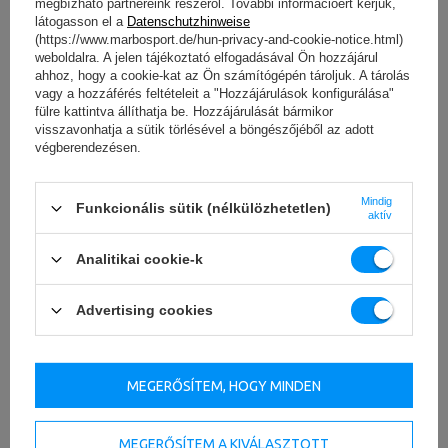
megbízható partnereink részéről. További információért kérjük,
látogasson el a
Datenschutzhinweise
(https://www.marbosport.de/hun-privacy-and-cookie-notice.html)
weboldalra. A jelen tájékoztató elfogadásával Ön hozzájárul
ahhoz, hogy a cookie-kat az Ön számítógépén tároljuk. A tárolás
vagy a hozzáférés feltételeit a "Hozzájárulások konfigurálása"
fülre kattintva állíthatja be. Hozzájárulását bármikor
visszavonhatja a sütik törlésével a böngészőjéből az adott
végberendezésen.
Mindig
Funkcionális sütik (nélkülözhetetlen)
aktív
Analitikai cookie-k
Advertising cookies
MEGERŐSÍTEM, HOGY MINDEN
Komfort és esztétika
UR-U033
ötvözi a nyers erőt a UpForm márkára jellemző
MEGERŐSÍTEM A KIVÁLASZTOTT
modern dizájnnal.