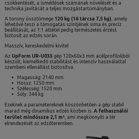
csökkentését, a ismétlések számának növelését és a
technika javítását a teljes mozgástartományban.
A torony össztömege
120 kg (16 tárcsa 7,5 kg)
, amely
lehetővé teszi a támogatás szintjének sima és precíz
beállítását, az 1:1 áttétel pedig természetes érzést
biztosít az edzés során.
Masszív, kereskedelmi kivitel
Az
UpForm UR-U033
gép 120x60x3 mm acélprofilokból
készült, kiemelkedő stabilitást és intenzív használattal
szembeni ellenállást biztosítva.
Magasság: 2140 mm
Hossz: 1250 mm
Szélesség: 1520 mm
Súly: 344 kg
Ezeknek a paramétereknek köszönhetően a gép stabil
marad még dinamikus edzés közben is.
A felhasználói
terület mindössze 2,1 m²
, ami megkönnyíti a tér
elrendezését az edzőteremben.