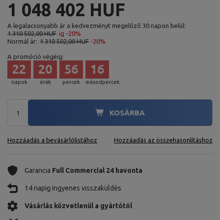
1 048 402 HUF
A legalacsonyabb ár a kedvezményt megelőző 30 napon belül:
1 310 502,00 HUF
ig -20%
Normál ár:
1 310 502,00 HUF
-20%
A promóció végéig:
22
20
56
15
napok
órák
percek
másodpercek
KOSÁRBA
Hozzáadás a bevásárlólistához
Hozzáadás az összehasonlításhoz
Garancia
Full Commercial 24 havonta
14 napig ingyenes visszaküldés
Vásárlás közvetlenül a gyártótól