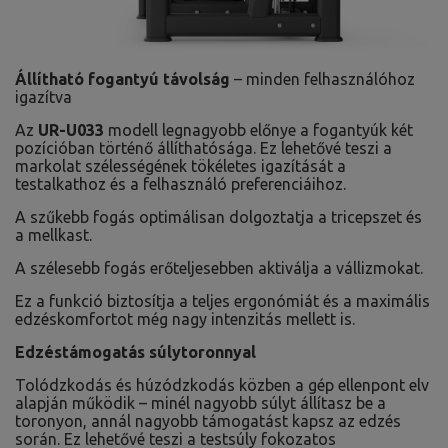
Állítható fogantyú távolság
– minden felhasználóhoz
igazítva
Az
UR-U033
modell legnagyobb előnye a fogantyúk két
pozícióban történő állíthatósága. Ez lehetővé teszi a
markolat szélességének tökéletes igazítását a
testalkathoz és a felhasználó preferenciáihoz.
A szűkebb fogás optimálisan dolgoztatja a tricepszet és
a mellkast.
A szélesebb fogás erőteljesebben aktiválja a vállizmokat.
Ez a funkció biztosítja a teljes ergonómiát és a maximális
edzéskomfortot még nagy intenzitás mellett is.
Edzéstámogatás súlytoronnyal
Tolódzkodás és húzódzkodás közben a gép ellenpont elv
alapján működik – minél nagyobb súlyt állítasz be a
toronyon, annál nagyobb támogatást kapsz az edzés
során. Ez lehetővé teszi a testsúly fokozatos