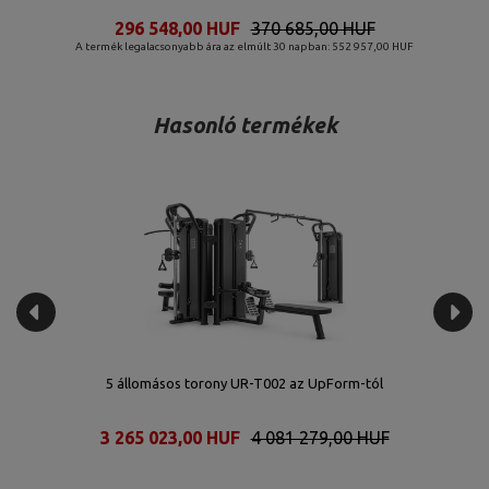
1 051 397,00 HUF
1 314 247,00 HUF
A termék legalacsonyabb ára az elmúlt 30 napban: 1 377 900,00 HUF
Hasonló termékek
5 állomásos torony UR-T002 az UpForm-tól
3 265 023,00 HUF
4 081 279,00 HUF