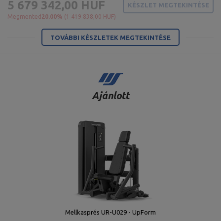
5 679 342,00 HUF
KÉSZLET MEGTEKINTÉSE
Megmented
20.00%
(1 419 838,00 HUF)
TOVÁBBI KÉSZLETEK MEGTEKINTÉSE
Ajánlott
Mellkasprés UR-U029 - UpForm