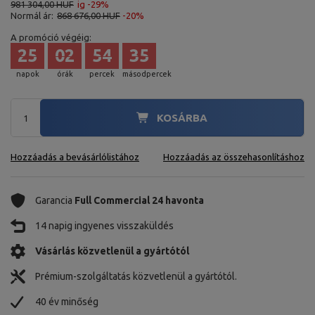
981 304,00 HUF
ig -29%
Normál ár:
868 676,00 HUF
-20%
A promóció végéig:
25
02
54
34
napok
órák
percek
másodpercek
KOSÁRBA
Hozzáadás a bevásárlólistához
Hozzáadás az összehasonlításhoz
Garancia
Full Commercial 24 havonta
14 napig ingyenes visszaküldés
Vásárlás közvetlenül a gyártótól
Prémium-szolgáltatás közvetlenül a gyártótól.
40 év minőség