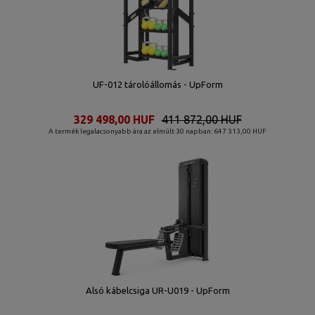
UF-012 tárolóállomás - UpForm
329 498,00 HUF
411 872,00 HUF
A termék legalacsonyabb ára az elmúlt 30 napban: 647 313,00 HUF
Alsó kábelcsiga UR-U019 - UpForm