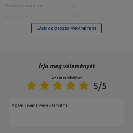
Tőkeáttétel aránya
1:1
Súlyterhelés
120 kg
100 x 60 x 3 mm,
LÁSD AZ ÖSSZES PARAMÉTERT
Profil
cső 60,3 x 3,2 mm,
76,1 x 3,2 mm-es cső
Keret színe
fekete
A terhelés típusa
súlyhalmaz
Írja meg véleményét
Kárpitozás színe
fekete
Az Ön értékelése:
5/5
A termékért az EU-ban felelős szervezet
Cím:
Boczna 41
Az Ön véleményének tartalma
Irányítószám:
27-200
MARBO Ulikowski
Város:
Starachowice
Gyártó
Spółka Komandytowa
Ország:
Poland
Az Ön e-mail címe:
serwis@marbosport.eu