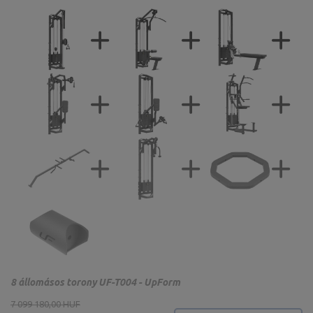
8 állomásos torony UF-T004 - UpForm
7 099 180,00 HUF