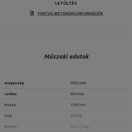
LETÖLTÉS
FONTOS BIZTONSÁGI INFORMÁCIÓK
Műszaki adatok
magasság
2033 mm
széles
654 mm
hossz
1900 mm
Súly
223 kg
Halom
16 x 7,5 kg