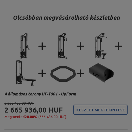
Olcsóbban megvásárolható készletben
4 állomásos torony UF-T001 - UpForm
3 332 422,00 HUF
2 665 936,00 HUF
KÉSZLET MEGTEKINTÉSE
Megmented
20.00%
(666 486,00 HUF)