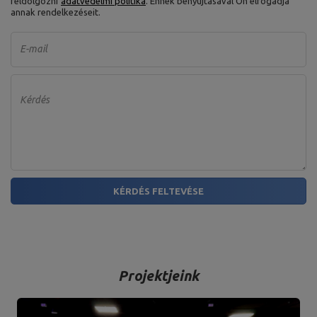
feldolgozni
adatvédelmi politika
. Ennek benyújtásával Ön elfogadja
annak rendelkezéseit.
E-mail
Kérdés
KÉRDÉS FELTEVÉSE
Projektjeink