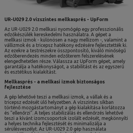
UR-U029 2.0 vízszintes mellkasprés - UpForm
Az UR-U029 2.0 mellkasi nyomógép egy professzionális
edzőkészülék kereskedelmi használatra. A gépet a
mellkasi izmok - különösen a nagy mellizom -, valamint a
vállizmok és a tricepsz hatékony edzésére fejlesztették ki.
Az ezekre a testrészekre összpontosító, kiváló minőségű
edzőberendezés minden edzőterem felszerelésének
elengedhetetlen része. Válassza az UpForm gépet, amely
garantálja a hatékonyságot, a stabilitást és az egyszerű
és esztétikus kialakítást.
Mellkasprés - a mellkasi izmok biztonságos
fejlesztése
A gép lehetővé teszi a mellkasi izmok, a vállak és a
tricepsz edzését ülő helyzetben. A vízszintes síkban
történő mozgástartományt a gép kialakítása korlátozza
és "ellenőrzi". A teljes stabilizálás és ellenőrzés lehetővé
teszi a kívánt izomcsoportok izolált edzését, megkönnyíti
a helyes technika fejlesztését és minimalizálja a
sérülésveszélyt. Az UR-U029 2.0 gép használata