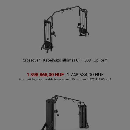
Crossover - Kábelhúzó állomás UF-T008 - UpForm
1 398 868,00 HUF
1 748 584,00 HUF
A termék legalacsonyabb ára az elmúlt 30 napban: 1 677 817,00 HUF