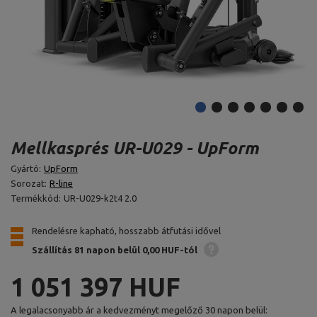
Mellkasprés UR-U029 - UpForm
Gyártó:
UpForm
Sorozat:
R-line
Termékkód:
UR-U029-k2t4 2.0
Rendelésre kapható, hosszabb átfutási idővel
Szállítás 81 napon belül
0,00 HUF-tól
1 051 397 HUF
A legalacsonyabb ár a kedvezményt megelőző 30 napon belül: