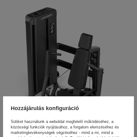
Hozzájárulás konfiguráció
Sütiket használunk a weboldal megfelelő működéséhez, a
közösségi funkciók nyújtásához, a forgalom elemzéséhez és
marketingtevékenységek végzéséhez - mind a mi, mind a