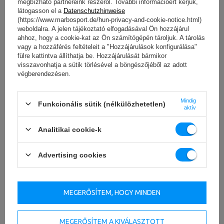
megbízható partnereink részéről. További információért kérjük,
látogasson el a
Datenschutzhinweise
(https://www.marbosport.de/hun-privacy-and-cookie-notice.html)
weboldalra. A jelen tájékoztató elfogadásával Ön hozzájárul
ahhoz, hogy a cookie-kat az Ön számítógépén tároljuk. A tárolás
vagy a hozzáférés feltételeit a "Hozzájárulások konfigurálása"
fülre kattintva állíthatja be. Hozzájárulását bármikor
visszavonhatja a sütik törlésével a böngészőjéből az adott
végberendezésen.
Mindig
Funkcionális sütik (nélkülözhetetlen)
aktív
Analitikai cookie-k
Advertising cookies
MEGERŐSÍTEM, HOGY MINDEN
Stabil konstrukció - professzionális használatra szánt
MEGERŐSÍTEM A KIVÁLASZTOTT