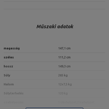
Műszaki adatok
magasság
147,1 cm
széles
111,2 cm
hossz
149,3 cm
Súly
265 kg
Halom
12x7,5 kg
Súlyterhelés
120 kg
szabályozás
5 üléshelyzet,
2 karhelyzet