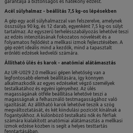
garantálja a biztonságos és hatékony edzést.
Acél súlyhalmaz - beállítás 7,5 kg-os lépésekben
A gép egy acél súlyhalmazzal van felszerelve, amelynek
összsúlya 90 kg, és 12 darab, egyenként 7,5 kg-os súlyt
tartalmaz. Az egyszerű terhelésszabályozás lehetővé teszi
az edzés intenzitásának fokozatos növelését és a
folyamatos fejlődést a mellkasi izmok fejlesztésében. A
gép ezért ideális mind a kezdők, mind a tapasztalt
erőnléti edzések kedvelői számára.
Állítható ülés és karok - anatómiai alátámasztás
Az UR-U029 2.0 mellkasi gépen lehetőség van a
legfontosabb elemek beállítására, így könnyen
alkalmazkodik az egyes edzéseket végző személyek
testalkatához és egyéni igényeihez. Az ülés
magasságának ötféle beállítása lehetővé teszi a
magasságnak a felhasználó testmagasságához való
igazítását. Az állítható karok lehetővé teszik a szög
megváltoztatását, és két kiindulási pozíciót kínálnak a
fogantyúkhoz. A különböző testalkatú nők és férfiak
számára kialakított anatómiai alátámasztás a mellkasi
izmok edzése közben is segít a helyes testtartás
fenntartásában.