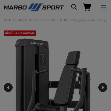
Ön itt van:
Honlap
Erősítő felszerelés
Multifunkciós gépek
Gépek súlyhalm
KÜLÖNLEGES AJÁNLAT