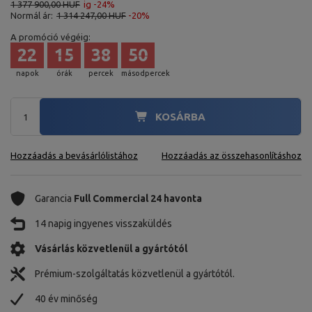
1 377 900,00 HUF
ig -24%
Normál ár:
1 314 247,00 HUF
-20%
A promóció végéig:
22
15
38
48
napok
órák
percek
másodpercek
KOSÁRBA
Hozzáadás a bevásárlólistához
Hozzáadás az összehasonlításhoz
Garancia
Full Commercial 24 havonta
14 napig ingyenes visszaküldés
Vásárlás közvetlenül a gyártótól
Prémium-szolgáltatás közvetlenül a gyártótól.
40 év minőség