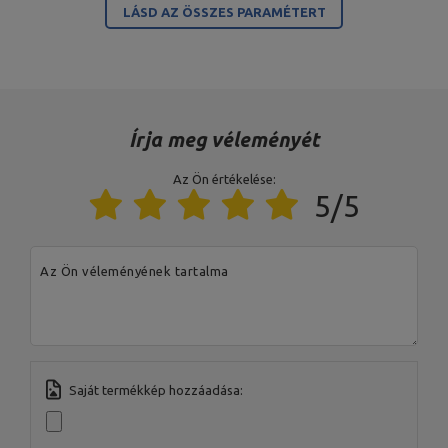
LÁSD AZ ÖSSZES PARAMÉTERT
A termékért az EU-ban felelős szervezet
Cím:
Boczna 41
Irányítószám:
27-200
MARBO Ulikowski
Város:
Starachowice
Gyártó
Spółka Komandytowa
Ország:
Poland
Írja meg véleményét
Az Ön e-mail címe:
serwis@marbosport.eu
Az Ön értékelése:
5/5
Az Ön véleményének tartalma
Saját termékkép hozzáadása: