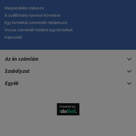
Megrendelés státusza
A szállítmány nyomon követése
Egy terméket szeretnék reklámozni
Vissza szeretnék küldeni egy terméket
Kapcsolat
Az én számlám
Szabályzat
Egyéb
1 314 247 HUF