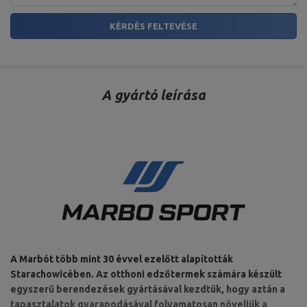
A súlylemez helyének
átmérője: 30 mm
KÉRDÉS FELTEVÉSE
Markolat hossza: 80 cm,
Az alkatrészek hossza a
súlyokhoz: 2 x 19 cm,
Hossza: 120 cm,
Hullámos rúd 30 mm 120 cm
Maximális terhelés: 120 kg,
A gyártó leírása
MW-G120L-EX-SR
maximális terhelés: 200 kg,
Típus: curl bar,
Súly: ~ 7 kg,
Zárás: 2 csillagos csattal,
A súlylemez helyének
átmérője: 30 mm
A termékért az EU-ban felelős szervezet
Cím:
Boczna 41
Irányítószám:
27-200
MARBO Ulikowski
Város:
Starachowice
Gyártó
Spółka Komandytowa
Ország:
Poland
Az Ön e-mail címe:
A Marbót több mint 30 évvel ezelőtt alapították
serwis@marbosport.eu
Starachowicében. Az otthoni edzőtermek számára készült
egyszerű berendezések gyártásával kezdtük, hogy aztán a
tapasztalatok gyarapodásával folyamatosan növeljük a