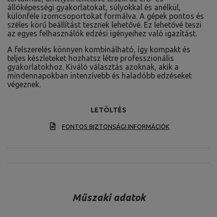
állóképességi gyakorlatokat, súlyokkal és anélkül,
különféle izomcsoportokat formálva. A gépek pontos és
széles körű beállítást tesznek lehetővé. Ez lehetővé teszi
az egyes felhasználók edzési igényeihez való igazítást.
A felszerelés könnyen kombinálható, így kompakt és
teljes készleteket hozhatsz létre professzionális
gyakorlatokhoz. Kiváló választás azoknak, akik a
mindennapokban intenzívebb és haladóbb edzéseket
végeznek.
LETÖLTÉS
FONTOS BIZTONSÁGI INFORMÁCIÓK
Műszaki adatok