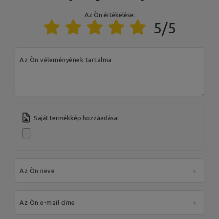
Magasság: 166 cm,
Szélesség: 45 cm,
Az Ön értékelése:
Hossz: 85 cm,
Súly: 2 x 16 kg,
5/5
Többszintes állványok (2 db)
Horgok beállítása: Horgok
MS-S105 2.0
beállítása: 3 pozíció,
Maximális terhelés: 300 kg,
Profilok: 50 x 50 x 2 mm,
Anyag: acél,
Felület: porszórás
Az Ön véleményének tartalma
Vastagság: 25mm,
Anyaga: szürke öntöttvas,
Öntöttvas súlyzótárcsa 2,5
Súlylemez típusa: öntöttvas,
kg MW-O2.5-kier
Súlytűrés: ~ 5%,
Súly: 2,5kg,
Furatátmérő: 31 mm,
Átmérő: 17 cm
Saját termékkép hozzáadása:
Vastagság: 25mm,
Anyaga: szürke öntöttvas,
Öntöttvas súlyzótárcsa 5 kg
Súlylemez típusa: öntöttvas,
MW-O5-kier
Súrtűrés: ~ 5%,
Súly: 5 kg,
Furatátmérő: 31 mm,
Az Ön neve
Átmérő: 22 cm
Vastagság: 40mm,
Matière : fonte grise,
Az Ön e-mail címe
Öntöttvas súlyzótárcsa 10 kg
A súlylemez típusa: öntöttvas,
MW-O10-kier
Súrtűrés: ~ 5%,
Súly: 10 kg,