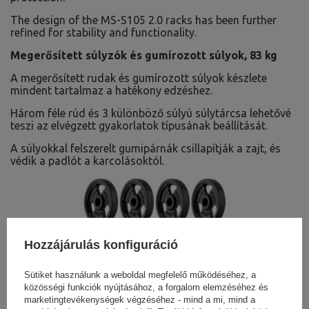
The design of the MS-S105 2.0 racks has been further
refined for stability and functionality.
Megerősített súlyzók és gumírozott súlyok, 83 kg
A megerősített rudak és gumírozott súlyok készlete
mindent tartalmaz a hatékony edzéshez.
Három féle rúd és 3 különböző súlyú súlytárcsa lehetővé
teszi az elvégzett gyakorlatok típusának beállítását.
A súlyokkal felszerelt gumipárnák csillapítják a zajt, és
védik a padlót a karcolásoktól.
Hozzájárulás konfiguráció
Sütiket használunk a weboldal megfelelő működéséhez, a
közösségi funkciók nyújtásához, a forgalom elemzéséhez és
marketingtevékenységek végzéséhez - mind a mi, mind a