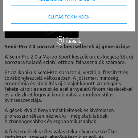
ELUTASÍTOK MINDEN
Semi-Pro 2.0 sorozat – a bestsellerek új generációja
A Semi-Pro 2.0 a Marbo Sport készülékek és kiegészítők új
sorozata haladó szintű otthoni felhasználók számára.
Ez az ikonikus Semi-Pro sorozat új verziója, frissített és
továbbfejlesztett változatban. A jól ismert minőség,
ergonómia és stabilitás új dizájnt kapott. Az elegáns
fekete kárpit az ezüst és acél árnyalatú finom részletekkel
és a diszkrét logóval kombinálva a modern stílus
kvintesszenciája.
A gépek kiváló benyomást keltenek és kivételesen
professzionálisan néznek ki – még stabilabbak,
biztonságosabbak és ergonomikusabbak.
A felszerelések széles választéka olyan eszközöket
tartalmaz, amelyek lehetővé teszik az erő- és