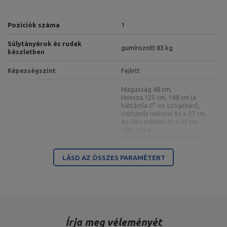
Pozíciók száma
1
Súlytányérok és rudak
gumírozott 83 kg
készletben
Képességszint
Fejlett
Magasság 48 cm,
Hossza 125 cm, 148 cm (a
háttámla 0°-os szögében),
Háttámla méretei 81 x 27 cm,
Az ülés mérete 31 x 32 cm,
Súly 22 kg,
Ülés beállítása 3 pozíció: (0°,
14°, 26°),
Kétoldalas pad MS-L101 2.0
Háttámla állítás 10 pozíció (0°
LÁSD AZ ÖSSZES PARAMÉTERT
12° 22° 30° 39° 47° 55° 66°
82° -21°),
Állítható lábtartó 4
pozícióban,
Maximális terhelés 300 kg,
Profilok 50 x 50 x 2 mm,
Anyag acél,
Porszórt bevonat
Írja meg véleményét