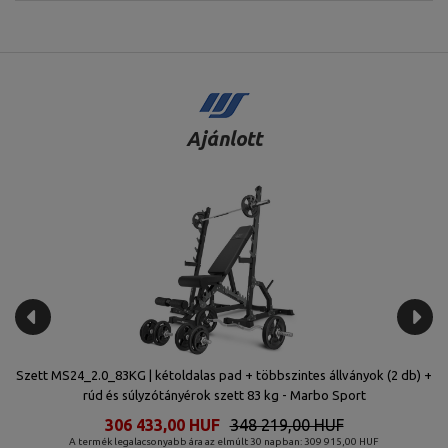
Ajánlott
iós
Szett MS24_2.0_83KG | kétoldalas pad + többszintes állványok (2 db) +
rúd és súlyzótányérok szett 83 kg - Marbo Sport
306 433,00 HUF
348 219,00 HUF
A termék legalacsonyabb ára az elmúlt 30 napban: 309 915,00 HUF