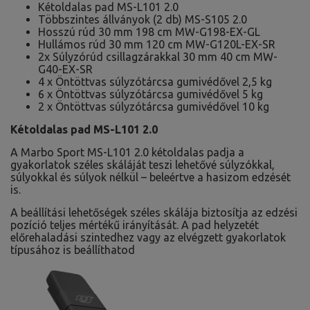
Kétoldalas pad MS-L101 2.0
Többszintes állványok (2 db) MS-S105 2.0
Hosszú rúd 30 mm 198 cm MW-G198-EX-GL
Hullámos rúd 30 mm 120 cm MW-G120L-EX-SR
2x Súlyzórúd csillagzárakkal 30 mm 40 cm MW-
G40-EX-SR
4 x Öntöttvas súlyzótárcsa gumivédővel 2,5 kg
6 x Öntöttvas súlyzótárcsa gumivédővel 5 kg
2 x Öntöttvas súlyzótárcsa gumivédővel 10 kg
Kétoldalas pad MS-L101 2.0
A Marbo Sport MS-L101 2.0 kétoldalas padja a
gyakorlatok széles skáláját teszi lehetővé súlyzókkal,
súlyokkal és súlyok nélkül – beleértve a hasizom edzését
is.
A beállítási lehetőségek széles skálája biztosítja az edzési
pozíció teljes mértékű irányítását. A pad helyzetét
előrehaladási szintedhez vagy az elvégzett gyakorlatok
típusához is beállíthatod