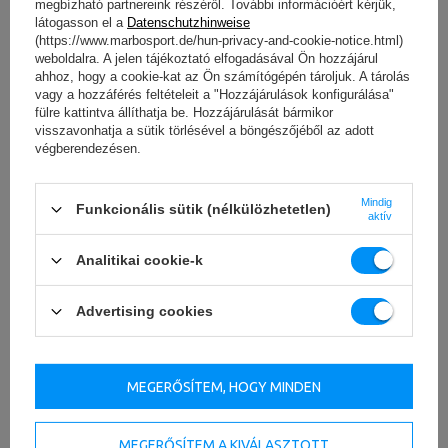
megbízható partnereink részéről. További információért kérjük,
látogasson el a
Datenschutzhinweise
(https://www.marbosport.de/hun-privacy-and-cookie-notice.html)
weboldalra. A jelen tájékoztató elfogadásával Ön hozzájárul
ahhoz, hogy a cookie-kat az Ön számítógépén tároljuk. A tárolás
vagy a hozzáférés feltételeit a "Hozzájárulások konfigurálása"
fülre kattintva állíthatja be. Hozzájárulását bármikor
visszavonhatja a sütik törlésével a böngészőjéből az adott
végberendezésen.
Mindig
Funkcionális sütik (nélkülözhetetlen)
aktív
Analitikai cookie-k
Advertising cookies
MEGERŐSÍTEM, HOGY MINDEN
MEGERŐSÍTEM A KIVÁLASZTOTT