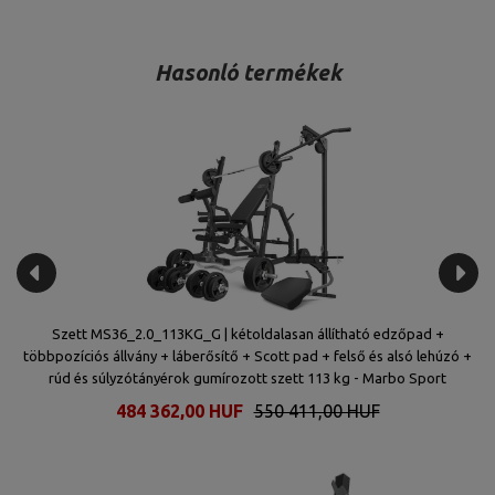
Hasonló termékek
Szett MS36_2.0_113KG_G | kétoldalasan állítható edzőpad +
Sz
 +
többpozíciós állvány + láberősítő + Scott pad + felső és alsó lehúzó +
rúd és súlyzótányérok gumírozott szett 113 kg - Marbo Sport
484 362,00 HUF
550 411,00 HUF