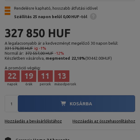
Rendelésre kapható, hosszabb átfutási idővel
Szállítás 25 napon belül
0,00 HUF-tól
327 850 HUF
A legalacsonyabb ár a kedvezményt megelőző 30 napon belül:
331 576,00 HUF
ig -1%
Normál ár:
372 557,00 HUF
-12%
Készletben vásárolva,
megmented
22,18
%
(
93442.00
HUF
)
A promóció végéig:
22
19
11
12
napok
órák
percek
másodpercek
KOSÁRBA
Hozzáadás a bevásárlólistához
Hozzáadás az összehasonlításhoz