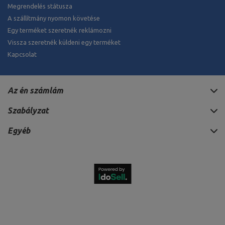
Megrendelés státusza
A szállítmány nyomon követése
Egy terméket szeretnék reklámozni
Vissza szeretnék küldeni egy terméket
Kapcsolat
Az én számlám
Szabályzat
Egyéb
372 557 HUF