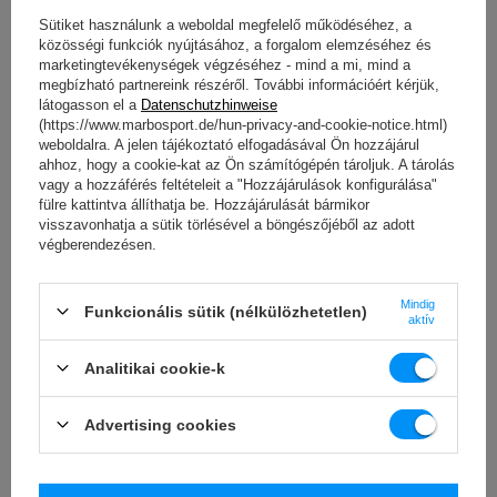
Pontos kivitel
– 5% súlytolerancia, amely biztosítja
a valós tömeget a megadotthoz közel.
Sütiket használunk a weboldal megfelelő működéséhez, a
közösségi funkciók nyújtásához, a forgalom elemzéséhez és
marketingtevékenységek végzéséhez - mind a mi, mind a
LETÖLTÉS
megbízható partnereink részéről. További információért kérjük,
látogasson el a
Datenschutzhinweise
FONTOS BIZTONSÁGI INFORMÁCIÓK
(https://www.marbosport.de/hun-privacy-and-cookie-notice.html)
weboldalra. A jelen tájékoztató elfogadásával Ön hozzájárul
ahhoz, hogy a cookie-kat az Ön számítógépén tároljuk. A tárolás
vagy a hozzáférés feltételeit a "Hozzájárulások konfigurálása"
fülre kattintva állíthatja be. Hozzájárulását bármikor
visszavonhatja a sütik törlésével a böngészőjéből az adott
végberendezésen.
Műszaki adatok
Mindig
Funkcionális sütik (nélkülözhetetlen)
aktív
Analitikai cookie-k
Súly
27,5 kg
Fogantyú átmérője
34 mm
Advertising cookies
żeliwo pokryte gumą,
Anyag
acél fogantyú