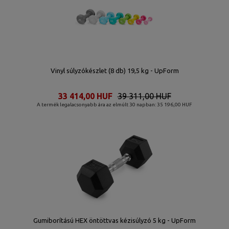
Vinyl súlyzókészlet (8 db) 19,5 kg - UpForm
33 414,00 HUF
39 311,00 HUF
A termék legalacsonyabb ára az elmúlt 30 napban: 35 196,00 HUF
Gumiborítású HEX öntöttvas kézisúlyzó 5 kg - UpForm