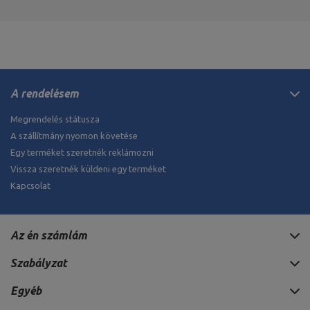
A rendelésem
Megrendelés státusza
A szállítmány nyomon követése
Egy terméket szeretnék reklámozni
Vissza szeretnék küldeni egy terméket
Kapcsolat
Az én számlám
Szabályzat
Egyéb