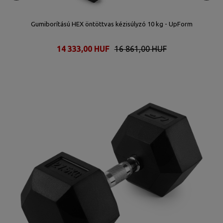
Gumiborítású HEX öntöttvas kézisúlyzó 10 kg - UpForm
14 333,00 HUF
16 861,00 HUF