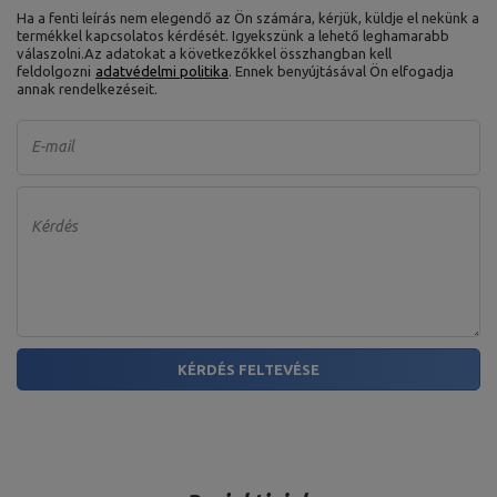
Ha a fenti leírás nem elegendő az Ön számára, kérjük, küldje el nekünk a
termékkel kapcsolatos kérdését. Igyekszünk a lehető leghamarabb
válaszolni.
Az adatokat a következőkkel összhangban kell
feldolgozni
adatvédelmi politika
. Ennek benyújtásával Ön elfogadja
annak rendelkezéseit.
E-mail
Kérdés
KÉRDÉS FELTEVÉSE