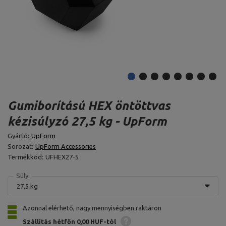
Gumiborítású HEX öntöttvas
kézisúlyzó 27,5 kg - UpForm
Gyártó:
UpForm
Sorozat:
UpForm Accessories
Termékkód:
UFHEX27-5
Súly:
27,5 kg
Azonnal elérhető, nagy mennyiségben raktáron
Szállítás hétfőn
0,00 HUF-tól