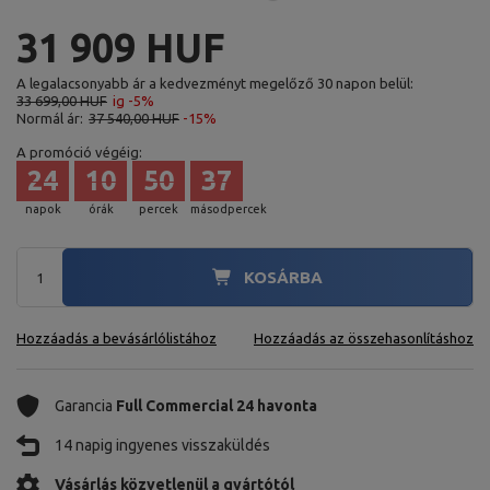
31 909 HUF
A legalacsonyabb ár a kedvezményt megelőző 30 napon belül:
33 699,00 HUF
ig -5%
Normál ár:
37 540,00 HUF
-15%
A promóció végéig:
24
10
50
36
napok
órák
percek
másodpercek
KOSÁRBA
Hozzáadás a bevásárlólistához
Hozzáadás az összehasonlításhoz
Garancia
Full Commercial 24 havonta
14 napig ingyenes visszaküldés
Vásárlás közvetlenül a gyártótól