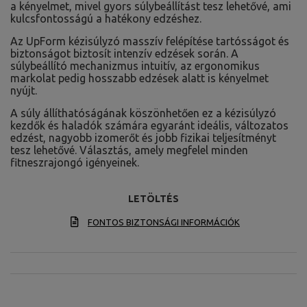
a kényelmet, mivel gyors súlybeállítást tesz lehetővé, ami
kulcsfontosságú a hatékony edzéshez.
Az UpForm kézisúlyzó masszív felépítése tartósságot és
biztonságot biztosít intenzív edzések során. A
súlybeállító mechanizmus intuitív, az ergonomikus
markolat pedig hosszabb edzések alatt is kényelmet
nyújt.
A súly állíthatóságának köszönhetően ez a kézisúlyzó
kezdők és haladók számára egyaránt ideális, változatos
edzést, nagyobb izomerőt és jobb fizikai teljesítményt
tesz lehetővé. Választás, amely megfelel minden
fitneszrajongó igényeinek.
LETÖLTÉS
FONTOS BIZTONSÁGI INFORMÁCIÓK