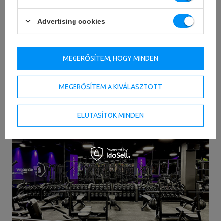
Advertising cookies
KÉRDÉS FELTEVÉSE
MEGERŐSÍTEM, HOGY MINDEN
MEGERŐSÍTEM A KIVÁLASZTOTT
Projektjeink
ELUTASÍTOK MINDEN