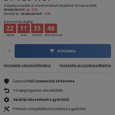
A legalacsonyabb ár a kedvezményt megelőző 30 napon belül:
60 845,00 HUF
ig -15%
Normál ár:
60 845,00 HUF
-15%
A promóció végéig:
22
11
35
45
napok
órák
percek
másodpercek
KOSÁRBA
Hozzáadás a bevásárlólistához
Hozzáadás az összehasonlításhoz
Garancia
Full Commercial 24 havonta
14 napig ingyenes visszaküldés
Vásárlás közvetlenül a gyártótól
Prémium-szolgáltatás közvetlenül a gyártótól.