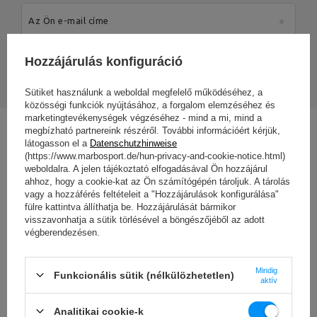
Az Ön e-mail címe
Hozzájárulás konfiguráció
KÜLDJÖN VÉLEMÉNYT
Sütiket használunk a weboldal megfelelő működéséhez, a
közösségi funkciók nyújtásához, a forgalom elemzéséhez és
marketingtevékenységek végzéséhez - mind a mi, mind a
megbízható partnereink részéről. További információért kérjük,
Kérdése van? 24 órán belül válaszolunk
látogasson el a
Datenschutzhinweise
(https://www.marbosport.de/hun-privacy-and-cookie-notice.html)
Ha a fenti leírás nem elegendő az Ön számára, kérjük, küldje el nekünk a
weboldalra. A jelen tájékoztató elfogadásával Ön hozzájárul
termékkel kapcsolatos kérdését. Igyekszünk a lehető leghamarabb
ahhoz, hogy a cookie-kat az Ön számítógépén tároljuk. A tárolás
válaszolni.
Az adatokat a következőkkel összhangban kell
vagy a hozzáférés feltételeit a "Hozzájárulások konfigurálása"
feldolgozni
adatvédelmi politika
. Ennek benyújtásával Ön elfogadja
fülre kattintva állíthatja be. Hozzájárulását bármikor
annak rendelkezéseit.
visszavonhatja a sütik törlésével a böngészőjéből az adott
végberendezésen.
E-mail
Mindig
Funkcionális sütik (nélkülözhetetlen)
aktív
Kérdés
Analitikai cookie-k