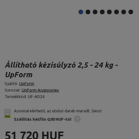
Állítható kézisúlyzó 2,5 - 24 kg -
UpForm
Gyártó:
UpForm
Sorozat:
UpForm Accessories
Termékkód:
UF-AD24
Azonnal elérhető, az utolsó darab maradt. Siess!
Szállítás hétfőn
0,00 HUF-tól
51 720 HUF