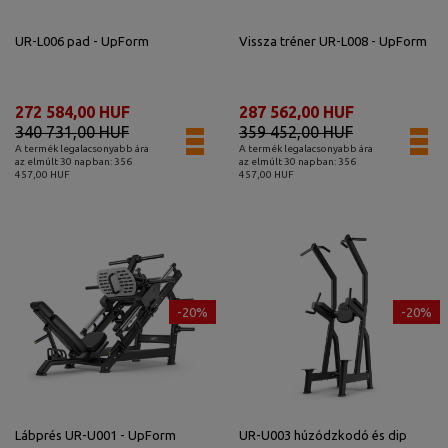
UR-L006 pad - UpForm
Vissza tréner UR-L008 - UpForm
272 584,00 HUF
287 562,00 HUF
340 731,00 HUF
359 452,00 HUF
A termék legalacsonyabb ára
A termék legalacsonyabb ára
az elmúlt 30 napban: 356
az elmúlt 30 napban: 356
457,00 HUF
457,00 HUF
-20%
-20%
Lábprés UR-U001 - UpForm
UR-U003 húzódzkodó és dip