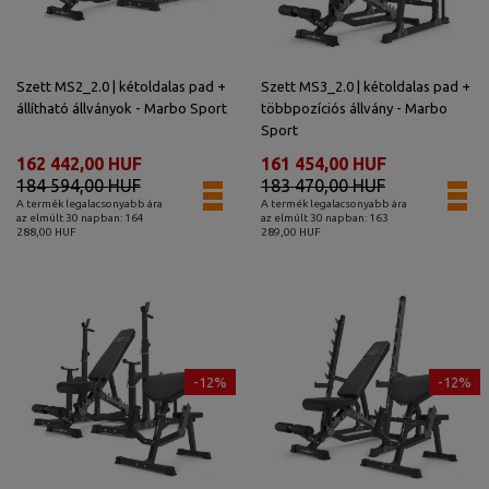
Szett MS2_2.0 | kétoldalas pad +
Szett MS3_2.0 | kétoldalas pad +
állítható állványok - Marbo Sport
többpozíciós állvány - Marbo
Sport
162 442,00 HUF
161 454,00 HUF
184 594,00 HUF
183 470,00 HUF
A termék legalacsonyabb ára
A termék legalacsonyabb ára
az elmúlt 30 napban: 164
az elmúlt 30 napban: 163
288,00 HUF
289,00 HUF
-12%
-12%