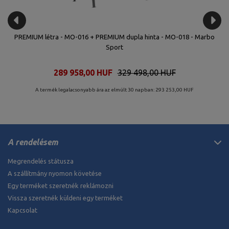
t
PREMIUM létra - MO-016 + PREMIUM dupla hinta - MO-018 - Marbo
D
Sport
289 958,00 HUF
329 498,00 HUF
A termék legalacsonyabb ára az elmúlt 30 napban: 293 253,00 HUF
A rendelésem
Megrendelés státusza
A szállítmány nyomon követése
Egy terméket szeretnék reklámozni
Vissza szeretnék küldeni egy terméket
Kapcsolat