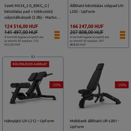
Szett MS34_2.0_83KG_G |
Állítható kétoldalas súlypad UX-
kétoldalas pad + többszintű
L202 - UpForm
súlyzóállványok (2 db) - Marbo
Sport
124 516,00 HUF
166 247,00 HUF
141 497,00 HUF
207 808,00 HUF
A termék legalacsonyabb ára
A termék legalacsonyabb ára
az elmúlt 30 napban: 125
az elmúlt 30 napban: 207
932,00 HUF
808,00 HUF
ÚJ
KÜLÖNLEGES AJÁNLAT
-20%
-20%
Hátnyújtó UX-L212 – UpForm
Multibank állítható UR-L001 -
UpForm