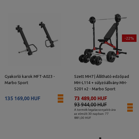
-22%
Gyakorló karok MFT-A023 -
Szett MH7 | Állítható edzőpad
Marbo Sport
MH-L114 + súlyzóállvány MH-
S201 x2 - Marbo Sport
135 169,00 HUF
73 489,00 HUF
93 944,00 HUF
A termék legalacsonyabb ára
az elmúlt 30 napban: 77
881,00 HUF