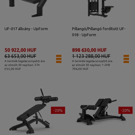
UF-017 állvány - UpForm
Pillangó/Pillangó fordított UF-
018 - UpForm
50 922,00 HUF
898 630,00 HUF
63 653,00 HUF
1 123 288,00 HUF
A termék legalacsonyabb ára
A termék legalacsonyabb ára
az elmúlt 30 napban: 374
az elmúlt 30 napban: 1 248
055,00 HUF
796,00 HUF
-20%
-20%