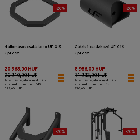
-20%
-20%
4 állomásos csatlakozó UF-015 -
Oldalsó csatlakozó UF-016 -
UpForm
UpForm
20 968,00 HUF
8 986,00 HUF
26 210,00 HUF
11 233,00 HUF
A termék legalacsonyabb ára
A termék legalacsonyabb ára
az elmúlt 30 napban: 149
az elmúlt 30 napban: 55
397,00 HUF
790,00 HUF
-20%
-20%