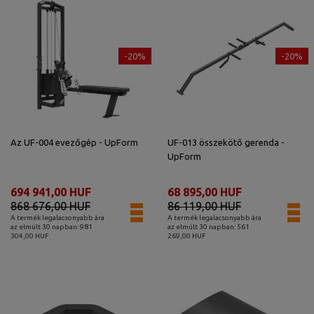
-20%
-20%
Az UF-004 evezőgép - UpForm
UF-013 összekötő gerenda -
UpForm
694 941,00 HUF
68 895,00 HUF
868 676,00 HUF
86 119,00 HUF
A termék legalacsonyabb ára
A termék legalacsonyabb ára
az elmúlt 30 napban: 981
az elmúlt 30 napban: 561
304,00 HUF
269,00 HUF