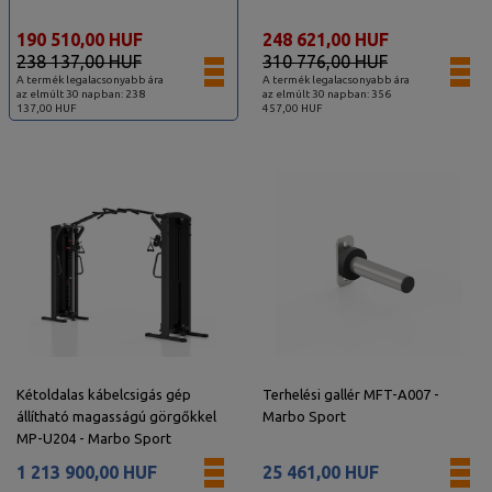
190 510,00 HUF
248 621,00 HUF
238 137,00 HUF
310 776,00 HUF
A termék legalacsonyabb ára
A termék legalacsonyabb ára
az elmúlt 30 napban: 238
az elmúlt 30 napban: 356
137,00 HUF
457,00 HUF
Kétoldalas kábelcsigás gép
Terhelési gallér MFT-A007 -
állítható magasságú görgőkkel
Marbo Sport
MP-U204 - Marbo Sport
1 213 900,00 HUF
25 461,00 HUF