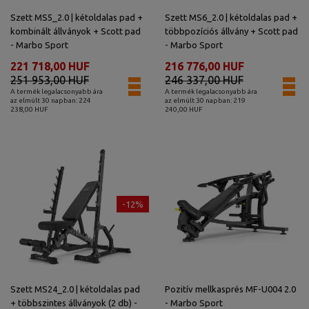
Szett MS5_2.0 | kétoldalas pad +
Szett MS6_2.0 | kétoldalas pad +
kombinált állványok + Scott pad
többpozíciós állvány + Scott pad
- Marbo Sport
- Marbo Sport
221 718,00 HUF
216 776,00 HUF
251 953,00 HUF
246 337,00 HUF
A termék legalacsonyabb ára
A termék legalacsonyabb ára
az elmúlt 30 napban: 224
az elmúlt 30 napban: 219
238,00 HUF
240,00 HUF
-12%
Szett MS24_2.0 | kétoldalas pad
Pozitív mellkasprés MF-U004 2.0
+ többszintes állványok (2 db) -
- Marbo Sport