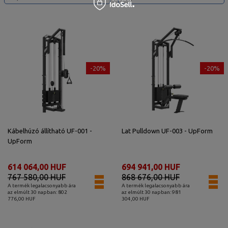
-20%
-20%
Kábelhúzó állítható UF-001 -
Lat Pulldown UF-003 - UpForm
UpForm
614 064,00 HUF
694 941,00 HUF
767 580,00 HUF
868 676,00 HUF
A termék legalacsonyabb ára
A termék legalacsonyabb ára
az elmúlt 30 napban: 802
az elmúlt 30 napban: 981
776,00 HUF
304,00 HUF