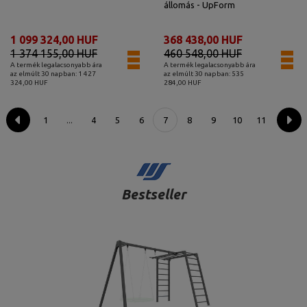
állomás - UpForm
1 099 324,00 HUF
368 438,00 HUF
1 374 155,00 HUF
460 548,00 HUF
A termék legalacsonyabb ára
A termék legalacsonyabb ára
az elmúlt 30 napban: 1 427
az elmúlt 30 napban: 535
324,00 HUF
284,00 HUF
1
4
5
6
7
8
9
10
11
...
Bestseller