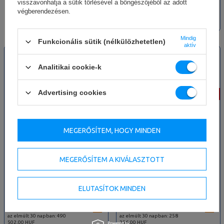
visszavonhatja a sütik törlésével a böngészőjéből az adott
207 808,00 HUF
végberendezésen.
A termék legalacsonyabb ára
az elmúlt 30 napban: 207
808,00 HUF
Mindig
Funkcionális sütik (nélkülözhetetlen)
aktív
ÚJ
ÚJ
KÜLÖNLEGES AJÁNLAT
KÜLÖNLEGES AJÁNLAT
Analitikai cookie-k
Advertising cookies
-20%
-20%
MEGERŐSÍTEM, HOGY MINDEN
Olympia súlypad állítható
Pad állvánnyal UX-L204 - UpForm
MEGERŐSÍTEM A KIVÁLASZTOTT
(lapos/pozitív) UX-L213 -
UpForm
ELUTASÍTOK MINDEN
392 402,00 HUF
206 685,00 HUF
490 502,00 HUF
258 356,00 HUF
A termék legalacsonyabb ára
A termék legalacsonyabb ára
az elmúlt 30 napban: 490
az elmúlt 30 napban: 258
502,00 HUF
356,00 HUF