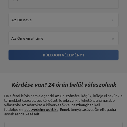
Az Ön neve
Az Ön e-mail címe
KÜLDJÖN VÉLEMÉNYT
Kérdése van? 24 órán belül válaszolunk
Ha a fenti leírás nem elegendő az Ön számára, kérjük, küldje el nekünk a
termékkel kapcsolatos kérdését. Igyekszünk a lehető leghamarabb
válaszolni.
Az adatokat a következőkkel összhangban kell
feldolgozni
adatvédelmi politika
. Ennek benyújtásával Ön elfogadja
annak rendelkezéseit.