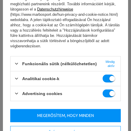
megbízható partnereink részéről. További információért kérjük,
látogasson el a
Datenschutzhinweise
(https://www.marbosport.de/hun-privacy-and-cookie-notice.html)
weboldalra. A jelen tájékoztató elfogadásával Ön hozzájárul
ahhoz, hogy a cookie-kat az Ön számítógépén tároljuk. A tárolás
vagy a hozzáférés feltételeit a "Hozzájárulások konfigurálása"
fülre kattintva állíthatja be. Hozzájárulását bármikor
Műszaki adatok
visszavonhatja a sütik törlésével a böngészőjéből az adott
végberendezésen.
Mindig
Funkcionális sütik (nélkülözhetetlen)
magasság
1246 mm
aktív
széles
1232 mm
Analitikai cookie-k
hossz
1065 mm
Advertising cookies
Súly
183 kg
Halom
12 x 7,5 kg
MEGERŐSÍTEM, HOGY MINDEN
Tőkeáttétel aránya
1:1
Súlyterhelés
90 kg