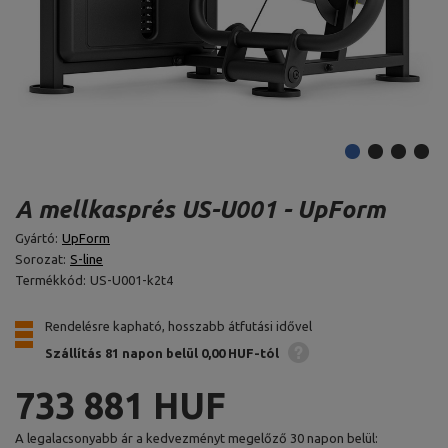
A mellkasprés US-U001 - UpForm
Gyártó:
UpForm
Sorozat:
S-line
Termékkód:
US-U001-k2t4
Rendelésre kapható, hosszabb átfutási idővel
Szállítás 81 napon belül
0,00 HUF-tól
733 881 HUF
A legalacsonyabb ár a kedvezményt megelőző 30 napon belül: