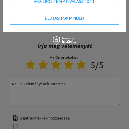
MEGERŐSÍTEM A KIVÁLASZTOTT
Profil
80 x 40 x 3 mm,
rura 50 x 3 mm
LÁSD AZ ÖSSZES PARAMÉTERT
ELUTASÍTOK MINDEN
Keret színe
fekete
Kárpitozás színe
fekete
A terhelés típusa
súlyhalmaz
Írja meg véleményét
Az Ön értékelése:
A termékért az EU-ban felelős szervezet
5/5
Cím:
Boczna 41
Irányítószám:
27-200
MARBO Ulikowski
Város:
Starachowice
Gyártó
Az Ön véleményének tartalma
Spółka Komandytowa
Ország:
Poland
Az Ön e-mail címe:
serwis@marbosport.eu
Saját termékkép hozzáadása: