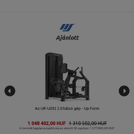
Ajánlott
Kábel crossover UR-U017 - UpForm
1 219 142,00 HUF
1 523 927,00 HUF
F
A termék legalacsonyabb ára az elmúlt 30 napban: 1 621 129,00 HUF