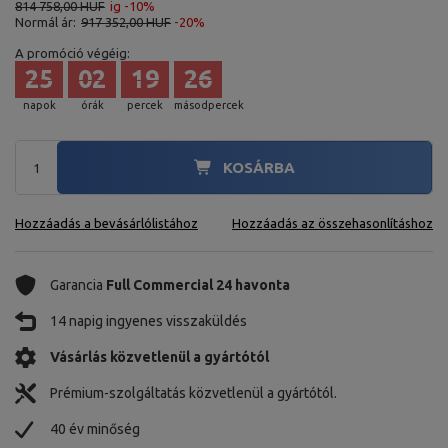
814 758,00 HUF
ig -10%
Normál ár:
917 352,00 HUF
-20%
A promóció végéig:
25
02
19
25
napok
órák
percek
másodpercek
KOSÁRBA
Hozzáadás a bevásárlólistához
Hozzáadás az összehasonlításhoz
Garancia
Full Commercial 24 havonta
14 napig ingyenes visszaküldés
Vásárlás közvetlenül a gyártótól
Prémium-szolgáltatás közvetlenül a gyártótól.
40 év minőség