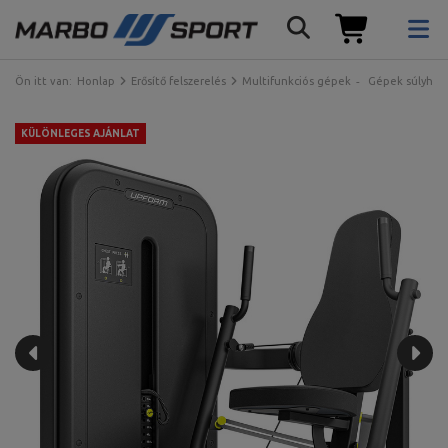
Ön itt van:
Honlap
Erősítő felszerelés
Multifunkciós gépek
Gépek súlyhalm
KÜLÖNLEGES AJÁNLAT