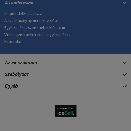
A rendelésem
Megrendelés státusza
A szállítmány nyomon követése
Egy terméket szeretnék reklámozni
Vissza szeretnék küldeni egy terméket
Kapcsolat
Az én számlám
Szabályzat
Egyéb
917 352 HUF