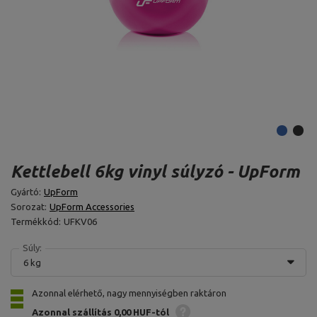
Kettlebell 6kg vinyl súlyzó - UpForm
Gyártó:
UpForm
Sorozat:
UpForm Accessories
Termékkód:
UFKV06
Súly:
6 kg
Azonnal elérhető, nagy mennyiségben raktáron
Azonnal szállítás
0,00 HUF-tól