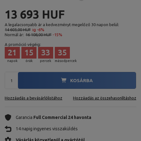
13 693 HUF
A legalacsonyabb ár a kedvezményt megelőző 30 napon belül:
14 603,00 HUF
ig -6%
Normál ár:
16 108,00 HUF
-15%
A promóció végéig:
21
15
33
34
napok
órák
percek
másodpercek
KOSÁRBA
Hozzáadás a bevásárlólistához
Hozzáadás az összehasonlításhoz
Garancia
Full Commercial 24 havonta
14 napig ingyenes visszaküldés
Vásárlás közvetlenül a gyártótól