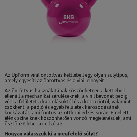
Az UpForm vinil öntöttvas kettlebell egy olyan súlytípus,
amely egyesíti az öntöttvas és a vinil előnyeit.
Az öntöttvas használatának köszönhetően a kettlebell
ellenáll a mechanikai sérüléseknek, a vinil bevonat pedig
védi a felületet a karcolásoktól és a korróziótól, valamint
csökkenti a padló és egyéb felületek károsodásának
kockázatát, ami fontos az otthoni edzés során. Emellett
élénk színeiknek köszönhetően vonzó megjelenésűek, ami
ösztönző lehet az edzésre.
Hogyan válasszuk ki a megfelelő súlyt?