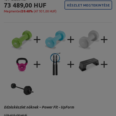
73 489,00 HUF
KÉSZLET MEGTEKINTÉSE
Megmented
39.48%
(47 931,00 HUF)
Edzéskészlet nőknek – Power Fit - UpForm
176 615,00 HUF