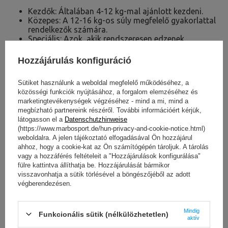
Kezdők: Általában 4-12 kg-mal ajánlott kezdeni.
Közepes: A 12-16 kg-os súly megfelelő gyakorlattal
rendelkezők számára.
Speciális: Azok, akik rendszeresen edzenek,
használhatják a 16 kg-os vagy annál nagyobb
kettlebelleket.
Hozzájárulás konfiguráció
Példagyakorlatok:
Sütiket használunk a weboldal megfelelő működéséhez, a
Swing kettlebell:
Nagyszerű az erő és az
közösségi funkciók nyújtásához, a forgalom elemzéséhez és
állóképesség fejlesztéséhez.
marketingtevékenységek végzéséhez - mind a mi, mind a
Kehelyguggolás:
Erősíti a lábakat és a
megbízható partnereink részéről. További információért kérjük,
törzsizmokat.
látogasson el a
Datenschutzhinweise
Kettlebell nyomás:
a karokra és a felsőtestre
(https://www.marbosport.de/hun-privacy-and-cookie-notice.html)
összpontosít.
weboldalra. A jelen tájékoztató elfogadásával Ön hozzájárul
ahhoz, hogy a cookie-kat az Ön számítógépén tároljuk. A tárolás
vagy a hozzáférés feltételeit a "Hozzájárulások konfigurálása"
fülre kattintva állíthatja be. Hozzájárulását bármikor
visszavonhatja a sütik törlésével a böngészőjéből az adott
végberendezésen.
Mindig
Funkcionális sütik (nélkülözhetetlen)
aktív