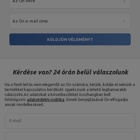
Az Ön neve
Az Ön e-mail címe
KÜLDJÖN VÉLEMÉNYT
Kérdése van? 24 órán belül válaszolunk
Ha a fenti leírás nem elegendő az Ön számára, kérjük, küldje el nekünk a
termékkel kapcsolatos kérdését. Igyekszünk a lehető leghamarabb
válaszolni.
Az adatokat a következőkkel összhangban kell
feldolgozni
adatvédelmi politika
. Ennek benyújtásával Ön elfogadja
annak rendelkezéseit.
E-mail