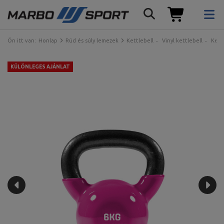
Ön itt van:
Honlap
Rúd és súly lemezek
Kettlebell
Vinyl kettlebell
Kett
KÜLÖNLEGES AJÁNLAT