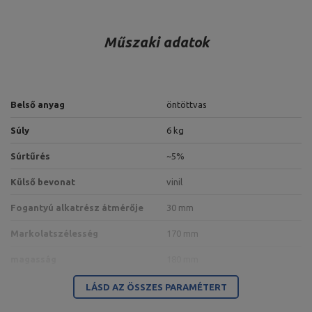
Műszaki adatok
Belső anyag
öntöttvas
Súly
6 kg
Súrtűrés
~5%
Külső bevonat
vinil
Fogantyú alkatrész átmérője
30 mm
Markolatszélesség
170 mm
magasság
180 mm
LÁSD AZ ÖSSZES PARAMÉTERT
A termékért az EU-ban felelős szervezet