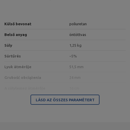
Külső bevonat
poliuretan
Belső anyag
öntöttvas
Súly
1,25 kg
Súrtűrés
~5%
Lyuk átmérője
51,5 mm
Grubość obciążenia
24 mm
A súlylemez átmérője
16 cm
A terhelés típusa
poliuretanowe
LÁSD AZ ÖSSZES PARAMÉTERT
A termékért az EU-ban felelős szervezet