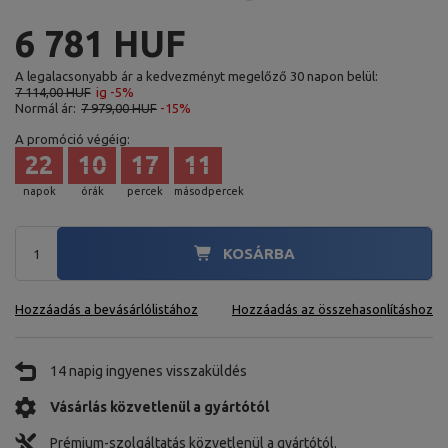
6 781 HUF
A legalacsonyabb ár a kedvezményt megelőző 30 napon belül:
7 114,00 HUF
ig -5%
Normál ár:
7 979,00 HUF
-15%
A promóció végéig:
22
10
17
09
napok
órák
percek
másodpercek
KOSÁRBA
Hozzáadás a bevásárlólistához
Hozzáadás az összehasonlításhoz
14 napig ingyenes visszaküldés
Vásárlás közvetlenül a gyártótól
Prémium-szolgáltatás közvetlenül a gyártótól.