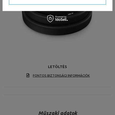
LETÖLTÉS
FONTOS BIZTONSÁGI INFORMÁCIÓK
Műszaki adatok