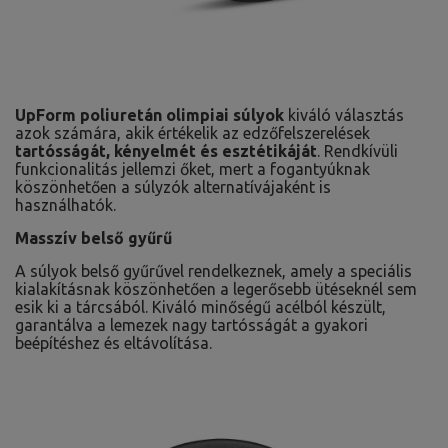
UpForm poliuretán olimpiai súlyok
kiváló választás
azok számára, akik értékelik az edzőfelszerelések
tartósságát, kényelmét és esztétikáját
. Rendkívüli
funkcionalitás jellemzi őket, mert a fogantyúknak
köszönhetően a súlyzók alternatívájaként is
használhatók.
Masszív belső gyűrű
A súlyok belső gyűrűvel rendelkeznek, amely a speciális
kialakításnak köszönhetően a legerősebb ütéseknél sem
esik ki a tárcsából. Kiváló minőségű acélból készült,
garantálva a lemezek nagy tartósságát a gyakori
beépítéshez és eltávolítása.