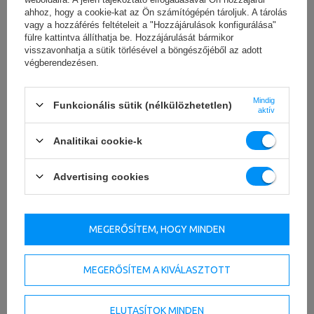
mutatnak. Professzionalizálják az edzési környezetet.
ahhoz, hogy a cookie-kat az Ön számítógépén tároljuk. A tárolás
vagy a hozzáférés feltételeit a "Hozzájárulások konfigurálása"
Az
ergonómikus fogantyúknak
köszönhetően a súlyzók
fülre kattintva állíthatja be. Hozzájárulását bármikor
a súlyzók sikeres alternatívája lehet a gyakorlatoknak.
visszavonhatja a sütik törlésével a böngészőjéből az adott
végberendezésen.
Méret és súly
Minden lemezen megtalálható a súlyinformáció. Ez
Mindig
lehetővé teszi, hogy gyorsan megtalálja a megfelelő súlyt.
Funkcionális sütik (nélkülözhetetlen)
aktív
Az UpForm poliuretán olimpiai súlyok a következő
súlyokban kaphatók: 1,25 kg 2,5 kg, 5 kg, 10 kg, 15 kg és
Analitikai cookie-k
20 kg. Válaszd ki a tudásszintednek leginkább
megfelelőket.
Advertising cookies
MEGERŐSÍTEM, HOGY MINDEN
MEGERŐSÍTEM A KIVÁLASZTOTT
ELUTASÍTOK MINDEN