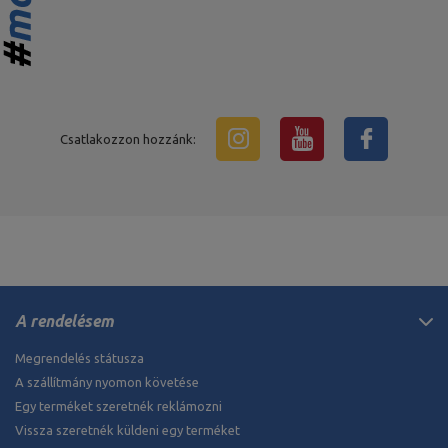
Csatlakozzon hozzánk:
A rendelésem
Megrendelés státusza
A szállítmány nyomon követése
Egy terméket szeretnék reklámozni
Vissza szeretnék küldeni egy terméket