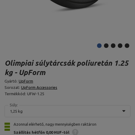
Olimpiai súlytárcsák poliuretán 1.25
kg - UpForm
Gyártó:
UpForm
Sorozat:
UpForm Accessories
Termékkód:
UFW-1.25
Súly:
1,25 kg
Azonnal elérhető, nagy mennyiségben raktáron
Szállítás hétfőn
0,00 HUF-tól