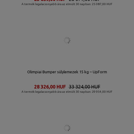
A termék legalacsonyabb ára az elmúlt 30 napban: 25 087,00 HUF
Olimpiai Bumper súlylemezek 15 kg – UpForm
28 326,00 HUF
33 324,00 HUF
A termék legalacsonyabb ára az elmúlt 30 napban: 29 954,00 HUF