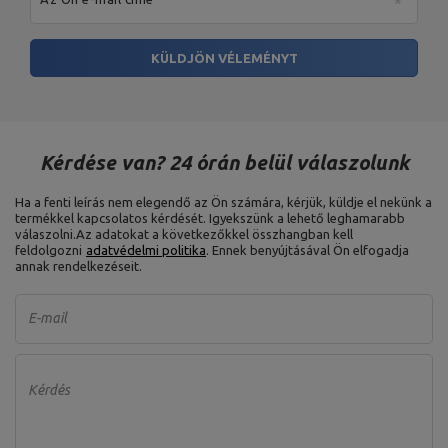
KÜLDJÖN VÉLEMÉNYT
Kérdése van? 24 órán belül válaszolunk
Ha a fenti leírás nem elegendő az Ön számára, kérjük, küldje el nekünk a
termékkel kapcsolatos kérdését. Igyekszünk a lehető leghamarabb
válaszolni.
Az adatokat a következőkkel összhangban kell
feldolgozni
adatvédelmi politika
. Ennek benyújtásával Ön elfogadja
annak rendelkezéseit.
E-mail
Kérdés