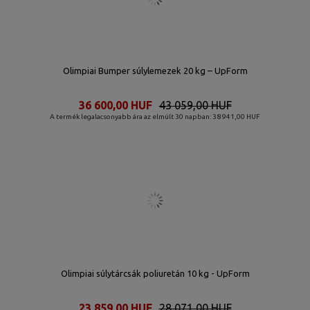
Olimpiai Bumper súlylemezek 20 kg – UpForm
36 600,00 HUF
43 059,00 HUF
A termék legalacsonyabb ára az elmúlt 30 napban: 38 941,00 HUF
Olimpiai súlytárcsák poliuretán 10 kg - UpForm
23 859,00 HUF
28 071,00 HUF