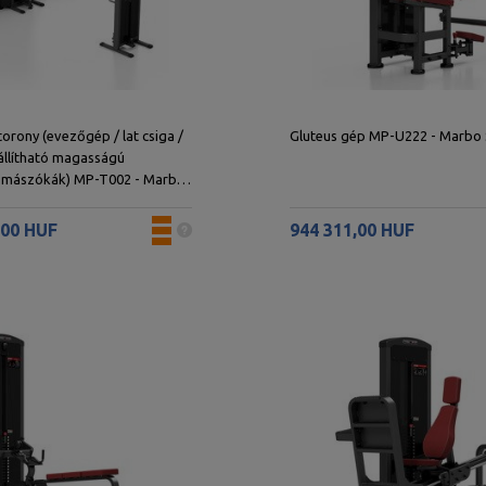
torony (evezőgép / lat csiga /
Gluteus gép MP-U222 - Marbo
 állítható magasságú
+ mászókák) MP-T002 - Marbo
,00 HUF
944 311,00 HUF