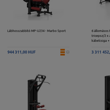
Lábhosszabbító MP-U234 - Marbo Sport
6 állomásos 
tricepsz/2 x
kábelcsiga 
Sport
944 311,00 HUF
3 311 452