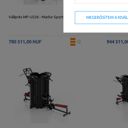
Vállprés MP-U226 - Marbo Sport
Pillangógép
MEGERŐSÍTEM A KIVÁ
Sport
780 311,00 HUF
944 311,0