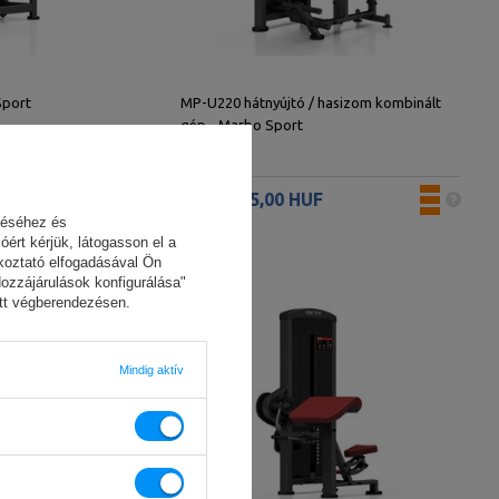
Sport
MP-U220 hátnyújtó / hasizom kombinált
gép - Marbo Sport
1 079 105,00 HUF
zéséhez és
ért kérjük, látogasson el a
ékoztató elfogadásával Ön
Hozzájárulások konfigurálása"
dott végberendezésen.
Mindig aktív