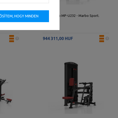
Marbo Sport
Bicepszgép MP-U232 - Marbo Sport.
ŐSÍTEM, HOGY MINDEN
944 311,00 HUF