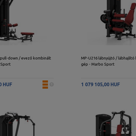
pull-down / evező kombinált
MP-U216 lábnyújtó / lábhajlító
 Sport
gép - Marbo Sport
0 HUF
1 079 105,00 HUF