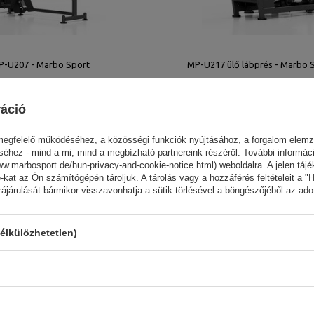
-U207 - Marbo Sport
MP-U217 ülő lábprés - Marbo 
ráció
0 HUF
1 226 256,00 HUF
megfelelő működéséhez, a közösségi funkciók nyújtásához, a forgalom elem
ez - mind a mi, mind a megbízható partnereink részéről. További információ
ww.marbosport.de/hun-privacy-and-cookie-notice.html) weboldalra. A jelen táj
-kat az Ön számítógépén tároljuk. A tárolás vagy a hozzáférés feltételeit a "
ozzájárulását bármikor visszavonhatja a sütik törlésével a böngészőjéből az a
élkülözhetetlen)