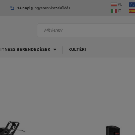
PL
14 napig
ingyenes visszaküldés
IT
FITNESS BERENDEZÉSEK
KÜLTÉRI