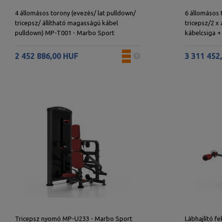
4 állomásos torony (evezés/ lat pulldown/
6 állomásos 
tricepsz/ állítható magasságú kábel
tricepsz/2 x
pulldown) MP-T001 - Marbo Sport
kábelcsiga 
Sport
2 452 886,00 HUF
3 311 452
Tricepsz nyomó MP-U233 - Marbo Sport
Lábhajlító f