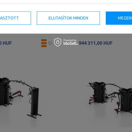
 mellizomra MP-U227 - Marbo
MP-U228 oldalsó emelőgép - 
LASZTOTT
ELUTASÍTOK MINDEN
MEGER
0 HUF
944 311,00 HUF