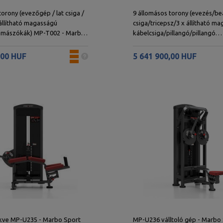
torony (evezőgép / lat csiga /
9 állomásos torony (evezés/beál
 állítható magasságú
csiga/tricepsz/3 x állítható m
+ mászókák) MP-T002 - Marbo
kábelcsiga/pillangó/pillangó
fordított/mászás) MP-T003 - 
,00 HUF
5 641 900,00 HUF
ekve MP-U235 - Marbo Sport
MP-U236 válltoló gép - Marbo