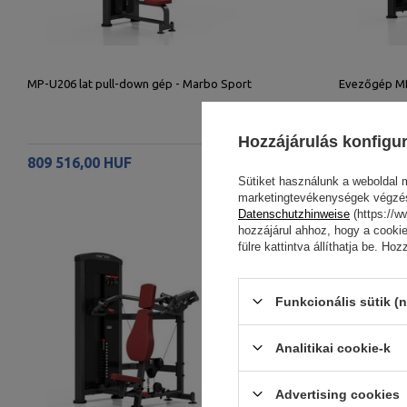
MP-U206 lat pull-down gép - Marbo Sport
Evezőgép MP
Hozzájárulás konfigu
809 516,00 HUF
814 384,0
Sütiket használunk a weboldal 
marketingtevékenységek végzéséh
Datenschutzhinweise
(https://w
hozzájárul ahhoz, hogy a cookie
fülre kattintva állíthatja be. H
Funkcionális sütik (n
Analitikai cookie-k
Advertising cookies