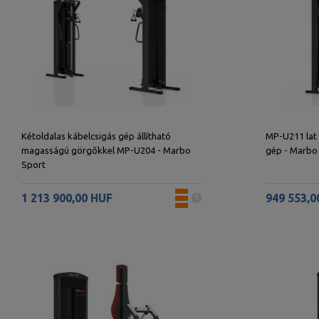
Kétoldalas kábelcsigás gép állítható
MP-U211 lat 
magasságú görgőkkel MP-U204 - Marbo
gép - Marbo
Sport
1 213 900,00 HUF
949 553,0