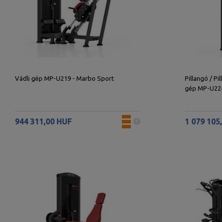
Vádli gép MP-U219 - Marbo Sport
Pillangó / Pi
gép MP-U224
944 311,00 HUF
1 079 105