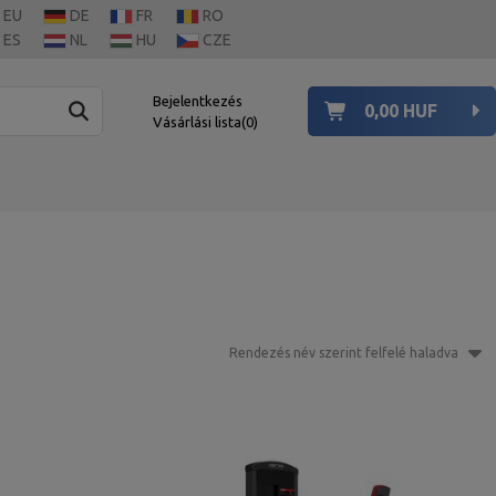
EU
DE
FR
RO
ES
NL
HU
CZE
Bejelentkezés
0,00 HUF
Vásárlási lista
0
Rendezés név szerint felfelé haladva