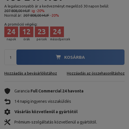
A legalacsonyabb ár a kedvezményt megelőző 30 napon belül:
207 808,00 HUF
ig -20%
Normál ár:
207 808,00 HUF
-20%
A promóció végéig:
24
12
23
22
napok
órák
percek
másodpercek
KOSÁRBA
Hozzáadás a bevásárlólistához
Hozzáadás az összehasonlításhoz
Garancia
Full Commercial 24 havonta
14 napig ingyenes visszaküldés
Vásárlás közvetlenül a gyártótól
Prémium-szolgáltatás közvetlenül a gyártótól.