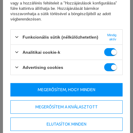
vagy a hozzáférés feltételeit a "Hozzájárulások konfigurálása"
fülre kattintva állíthatja be. Hozzájárulását bármikor
visszavonhatja a sütik törlésével a böngészőjéből az adott
végberendezésen.
Mindig
Funkcionális sütik (nélkülözhetetlen)
aktív
Analitikai cookie-k
LETÖLTÉS
Advertising cookies
FONTOS BIZTONSÁGI INFORMÁCIÓK
MEGERŐSÍTEM, HOGY MINDEN
MEGERŐSÍTEM A KIVÁLASZTOTT
Műszaki adatok
ELUTASÍTOK MINDEN