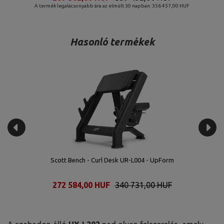
A termék legalacsonyabb ára az elmúlt 30 napban: 356 457,00 HUF
Hasonló termékek
Scott Bench - Curl Desk UR-L004 - UpForm
272 584,00 HUF
340 731,00 HUF