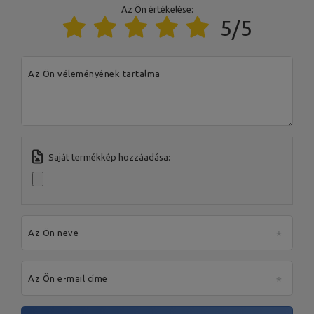
Az Ön értékelése:
5/5
A termékért az EU-ban felelős szervezet
Cím:
Boczna 41
Irányítószám:
27-200
Az Ön véleményének tartalma
MARBO Ulikowski
Város:
Starachowice
Gyártó
Spółka Komandytowa
Ország:
Poland
Az Ön e-mail címe:
serwis@marbosport.eu
Saját termékkép hozzáadása:
Az Ön neve
Az Ön e-mail címe