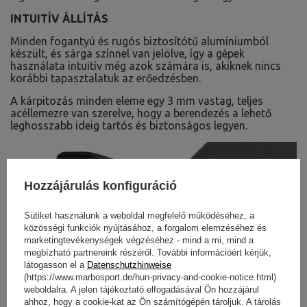
INTUITÍV ÁLLÍTÁS
Minden fogantyú és rugós biztosítótű alumíniumból
készült, és sárga színnel van jelölve, így a gépek
használata intuitív még azok számára is, akiknek nincs
korábbi tapasztalatuk az erőedzésben.
A kárpitozás minden eleme egy 3 mm vastag, teljes
acéllemezre van szerelve, hogy a berendezés a lehető
leghosszabb ideig tartós és biztonságos legyen.
Hozzájárulás konfiguráció
Sütiket használunk a weboldal megfelelő működéséhez, a
közösségi funkciók nyújtásához, a forgalom elemzéséhez és
marketingtevékenységek végzéséhez - mind a mi, mind a
megbízható partnereink részéről. További információért kérjük,
látogasson el a
Datenschutzhinweise
(https://www.marbosport.de/hun-privacy-and-cookie-notice.html)
weboldalra. A jelen tájékoztató elfogadásával Ön hozzájárul
ahhoz, hogy a cookie-kat az Ön számítógépén tároljuk. A tárolás