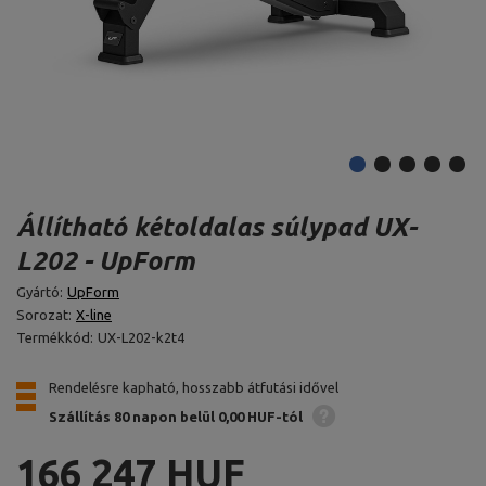
Állítható kétoldalas súlypad UX-
L202 - UpForm
Gyártó:
UpForm
Sorozat:
X-line
Termékkód:
UX-L202-k2t4
Rendelésre kapható, hosszabb átfutási idővel
Szállítás 80 napon belül
0,00 HUF-tól
166 247 HUF