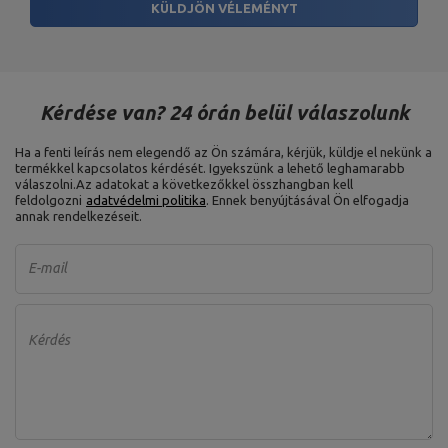
KÜLDJÖN VÉLEMÉNYT
Kérdése van? 24 órán belül válaszolunk
Ha a fenti leírás nem elegendő az Ön számára, kérjük, küldje el nekünk a
termékkel kapcsolatos kérdését. Igyekszünk a lehető leghamarabb
válaszolni.
Az adatokat a következőkkel összhangban kell
feldolgozni
adatvédelmi politika
. Ennek benyújtásával Ön elfogadja
annak rendelkezéseit.
E-mail
Kérdés