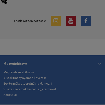
Csatlakozzon hozzánk:
A rendelésem
Megrendelés státusza
A szállítmány nyomon követése
Egy terméket szeretnék reklámozni
Vissza szeretnék küldeni egy terméket
Kapcsolat