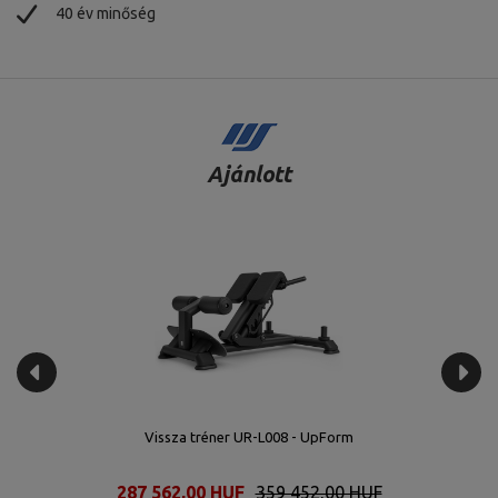
40 év minőség
Ajánlott
Scott Bench - Curl Desk UR-L004 - UpForm
272 584,00 HUF
340 731,00 HUF