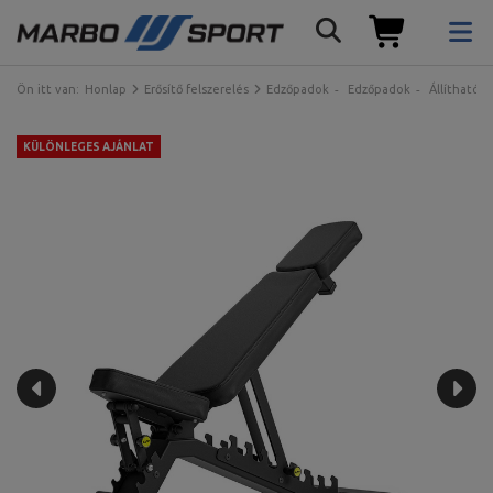
Ön itt van:
Honlap
Erősítő felszerelés
Edzőpadok
Edzőpadok
Állítható 
KÜLÖNLEGES AJÁNLAT