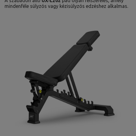
A szabadon álló
UX‑L202
pad olyan felszerelés, amely
mindenféle súlyzós vagy kézisúlyzós edzéshez alkalmas.