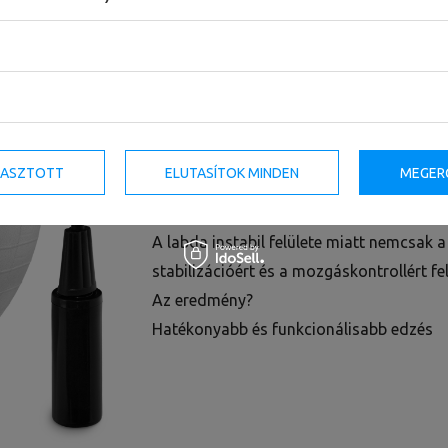
Egyszerű módja az otthoni aktivitásn
A Marbo Sport gimnasztikai labda sokol
edzéshez. Segít javítani a kondíciót, erős
mozgékonyságot.
LASZTOTT
ELUTASÍTOK MINDEN
MEGER
Több mint egyszerű edzés
A labda instabil felülete miatt nemcsak
stabilizációért és a mozgáskontrollért fel
Az eredmény?
Hatékonyabb és funkcionálisabb edzés