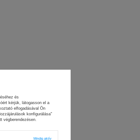
zéséhez és
ért kérjük, látogasson el a
ékoztató elfogadásával Ön
Hozzájárulások konfigurálása"
dott végberendezésen.
Mindig aktív