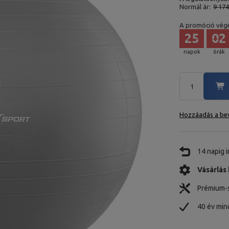
Normál ár:
9 17
A promóció végé
25
02
napok
órák
Hozzáadás a bev
14 napig 
Vásárlás 
Prémium-s
40 év mi