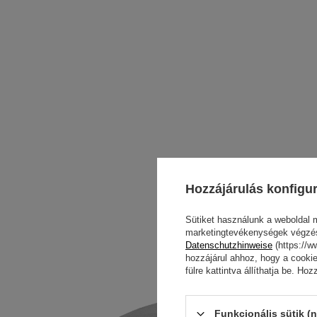
Hozzájárulás konfigu
Sütiket használunk a weboldal 
marketingtevékenységek végzéséh
Datenschutzhinweise
(https://w
hozzájárul ahhoz, hogy a cookie
fülre kattintva állíthatja be. H
Funkcionális sütik (n