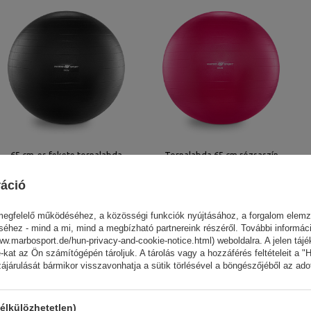
65 cm-es fekete tornalabda
Tornalabda 65 cm rózsaszín
Marbo Sport
Marbo Sport
ráció
8 275,00 HUF
8 275,00 HUF
9 735,00 HUF
9 735,00 HUF
megfelelő működéséhez, a közösségi funkciók nyújtásához, a forgalom elem
ez - mind a mi, mind a megbízható partnereink részéről. További információ
ww.marbosport.de/hun-privacy-and-cookie-notice.html) weboldalra. A jelen táj
-kat az Ön számítógépén tároljuk. A tárolás vagy a hozzáférés feltételeit a "
ozzájárulását bármikor visszavonhatja a sütik törlésével a böngészőjéből az a
élkülözhetetlen)