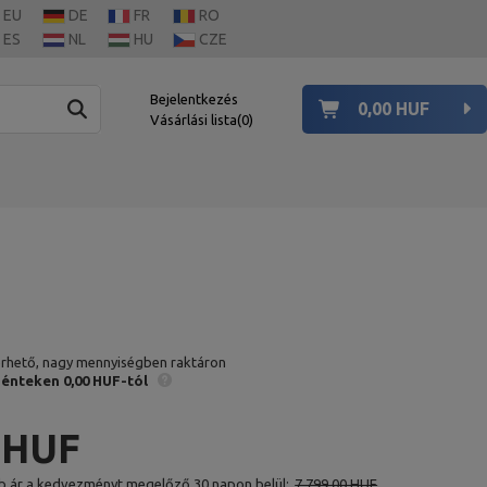
EU
DE
FR
RO
ES
NL
HU
CZE
Bejelentkezés
0,00 HUF
Vásárlási lista
0
érhető, nagy mennyiségben raktáron
 pénteken
0,00 HUF-tól
 HUF
b ár a kedvezményt megelőző 30 napon belül:
7 799,00 HUF