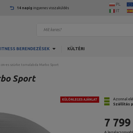
PL
14 napig
ingyenes visszaküldés
IT
FITNESS BERENDEZÉSEK
KÜLTÉRI
 cm-es szürke tornalabda Marbo Sport
bo Sport
Azonnal el
KÜLÖNLEGES AJÁNLAT
Szállítás
7 799
A legalacsonyab