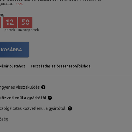
4,00 HUF
-15%
ig:
12
49
percek
másodpercek
KOSÁRBA
ásárlólistához
Hozzáadás az összehasonlításhoz
ingyenes visszaküldés
közvetlenül a gyártótól
zolgáltatás közvetlenül a gyártótól.
nőség