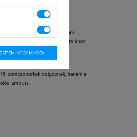
ak
dalú eszköz a mindennapi otthoni
íteni az izmokat és növelni az általános
ŐSÍTEM, HOGY MINDEN
 a fő izomcsoportok dolgoznak, hanem a
elős izmok is.