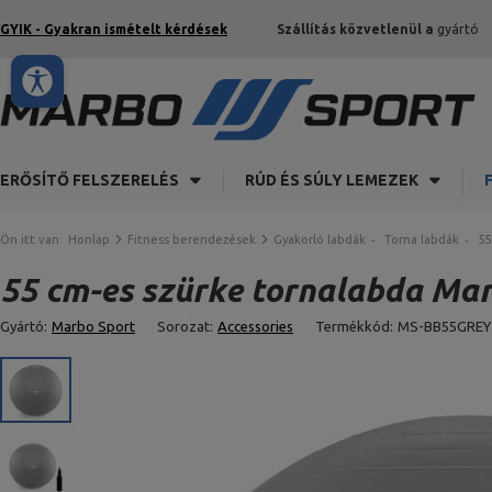
GYIK - Gyakran ismételt kérdések
Szállítás közvetlenül a
gyártó
ERŐSÍTŐ FELSZERELÉS
RÚD ÉS SÚLY LEMEZEK
Ön itt van:
Honlap
Fitness berendezések
Gyakorló labdák
Torna labdák
55
55 cm-es szürke tornalabda Mar
Gyártó:
Marbo Sport
Sorozat:
Accessories
Termékkód:
MS-BB55GREY