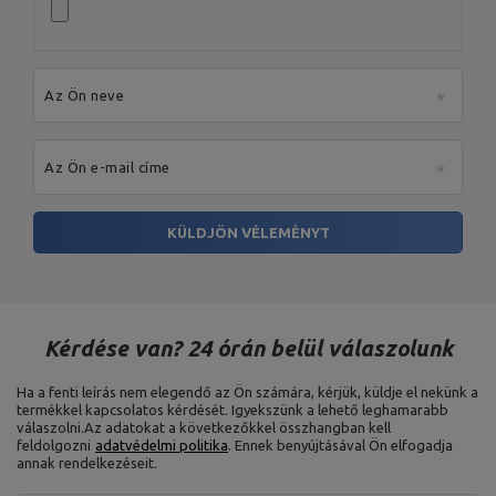
Az Ön neve
Az Ön e-mail címe
KÜLDJÖN VÉLEMÉNYT
Kérdése van? 24 órán belül válaszolunk
Ha a fenti leírás nem elegendő az Ön számára, kérjük, küldje el nekünk a
termékkel kapcsolatos kérdését. Igyekszünk a lehető leghamarabb
válaszolni.
Az adatokat a következőkkel összhangban kell
feldolgozni
adatvédelmi politika
. Ennek benyújtásával Ön elfogadja
annak rendelkezéseit.