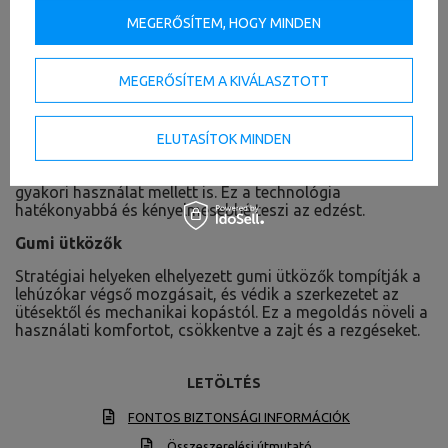
rehabilitációhoz.
MEGERŐSÍTEM, HOGY MINDEN
Görgők csapágyakkal
MEGERŐSÍTEM A KIVÁLASZTOTT
A lehúzó mechanizmusa kiváló minőségű csapágyas
görgőkre épül, amelyek sima és halk kábelmozgást
biztosítanak. Csökkentik az ellenállást, így
ELUTASÍTOK MINDEN
természetesebb érzést nyújtanak edzés közben. A
csapágyas görgők növelik a rendszer tartósságát, még
gyakori használat mellett is. Ez a technológia
hatékonyabbá és kényelmesebbé teszi az edzést.
Gumi ütközők
Stratégiai helyeken elhelyezett gumi ütközők tompítják a
lehúzókar végső mozgásait, és védik a szerkezetet az
ütésektől és mechanikai kopástól. Ez a megoldás növeli a
használati komfortot, csökkentve a zajt és a rezgéseket.
LETÖLTÉS
FONTOS BIZTONSÁGI INFORMÁCIÓK
Összeszerelési útmutató