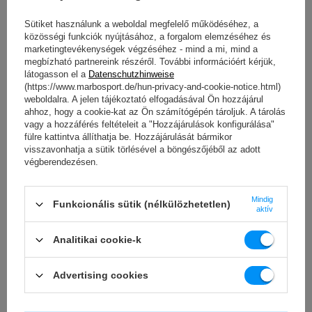
Sütiket használunk a weboldal megfelelő működéséhez, a
közösségi funkciók nyújtásához, a forgalom elemzéséhez és
marketingtevékenységek végzéséhez - mind a mi, mind a
megbízható partnereink részéről. További információért kérjük,
látogasson el a
Datenschutzhinweise
(https://www.marbosport.de/hun-privacy-and-cookie-notice.html)
weboldalra. A jelen tájékoztató elfogadásával Ön hozzájárul
ahhoz, hogy a cookie-kat az Ön számítógépén tároljuk. A tárolás
vagy a hozzáférés feltételeit a "Hozzájárulások konfigurálása"
fülre kattintva állíthatja be. Hozzájárulását bármikor
visszavonhatja a sütik törlésével a böngészőjéből az adott
1:1 áttételi arány
végberendezésen.
Az MS-W107 2.0 lehúzó 1:1 erőáttételt kínál, ami azt
jelenti, hogy minden egyes kilogramm súly pontosan egy
Mindig
kilogramm emelési erőnek felel meg.
Funkcionális sütik (nélkülözhetetlen)
aktív
Ezáltal a felhasználó valódi, teljes terhelést érez, további
áttételek vagy erőcsökkentés nélkül.
Analitikai cookie-k
Ideális megoldás erőnléti edzéshez, ahol fontos a pontos
terhelésadagolás és a maximális hatékonyság. Ez az
Advertising cookies
áttétel hűen tükrözi az izommunkát, és különösen
hasznos funkcionális edzéshez, testépítéshez és