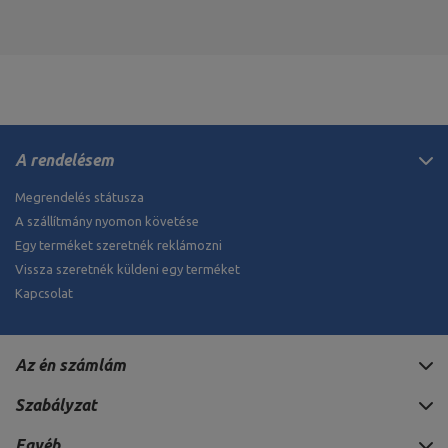
A rendelésem
Megrendelés státusza
A szállítmány nyomon követése
Egy terméket szeretnék reklámozni
Vissza szeretnék küldeni egy terméket
Kapcsolat
Az én számlám
Szabályzat
Egyéb