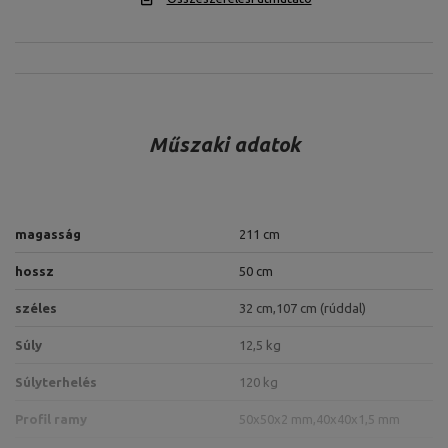
Műszaki adatok
magasság
211 cm
hossz
50 cm
széles
32 cm,
107 cm (rúddal)
Súly
12,5 kg
Súlyterhelés
120 kg
Profil ramy
50x50x2 mm,
40x40x1,5 mm