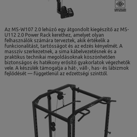
Az MS-W107 2.0 lehúzó egy átgondolt kiegészítő az MS-
U112 2.0 Power Rack kerethez, amelyet olyan
felhasználók számára terveztek, akik értékelik a
funkcionalitást, tartósságot és az edzés kényelmét. A
masszív szerkezetnek, a sima kábelvezetésnek és a
praktikus technikai megoldásoknak köszönhetően
biztonságos és hatékony erősítő gyakorlatok végezhetők
vele. A készülék támogatja a hát-, váll-, has- és lábizmok
fejlődését — függetlenül az edzettségi szinttől.