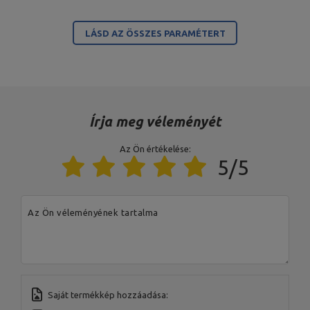
A termékért az EU-ban felelős szervezet
LÁSD AZ ÖSSZES PARAMÉTERT
Cím:
Boczna 41
Irányítószám:
27-200
MARBO Ulikowski
Város:
Starachowice
Gyártó
Spółka Komandytowa
Ország:
Poland
Az Ön e-mail címe:
serwis@marbosport.eu
Írja meg véleményét
Az Ön értékelése:
5/5
Az Ön véleményének tartalma
Saját termékkép hozzáadása: