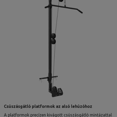
Csúszásgátló platformok az alsó lehúzóhoz
A platformok precízen kivágott csúszásgátló mintázattal