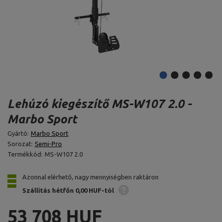
Lehúzó kiegészítő MS-W107 2.0 -
Marbo Sport
Gyártó:
Marbo Sport
Sorozat:
Semi-Pro
Termékkód:
MS-W107 2.0
Azonnal elérhető, nagy mennyiségben raktáron
Szállítás hétfőn
0,00 HUF-tól
53 708 HUF