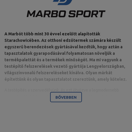
A Marbót több mint 30 évvel ezelőtt alapították
Starachowicében. Az otthoni edzőtermek számára készült
egyszerű berendezések gyártásával kezdtük, hogy aztán a
tapasztalatok gyarapodásával folyamatosan növeljük a
termékpalettát és a termékek minőségét. Ma mi vagyunk a
testépítő felszerelések vezető gyártója Lengyelországban,
világszínvonalú felszereléseket kínálva. Olyan márkát
építettünk és olyan tapasztalatot szereztünk, amely kötelez.
A testépítés a szenvedélyünk, és ezt ötvözve a legmodernebb
gépparkunkkal, képesek vagyunk a legmagasabb minőségű, a
BŐVEBBEN
részletekre odafigyelő, és mindenekelőtt az Ön kényelmét és
biztonságát szem előtt tartó felszereléseket szállítani.
A vállalat székhelye a Świętokrzyskie vajdasági Starachowicében
található. Itt található az iroda, valamint a gyártó- és