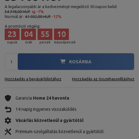
A legalacsonyabb ár a kedvezményt megelőző 30 napon belül:
54 318,00 HUF
ig -1%
Normál ár:
61 032,00 HUF
-12%
A promóció végéig:
23
04
55
08
napok
órák
percek
másodpercek
KOSÁRBA
Hozzáadás a bevásárlólistához
Hozzáadás az összehasonlításhoz
Garancia
Home 24 havonta
14 napig ingyenes visszaküldés
Vásárlás közvetlenül a gyártótól
Prémium-szolgáltatás közvetlenül a gyártótól.