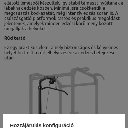
ellátott lemezből készültek, így stabil támaszt nyújtanak a
lábaknak edzés közben. Minimálisra csökkentik a
megcsúszás kockázatát, még intenzív edzés során is. A
csúszásgátló platformok tartós és praktikus megoldást
jelentenek, amelyek minden edzési körülmény között
megállják a helyüket.
Rúd tartó
Ez egy praktikus elem, amely biztonságos és kényelmes
helyet biztosít a rúd elhelyezésére az edzés befejezése
után.
Hozzájárulás konfiguráció