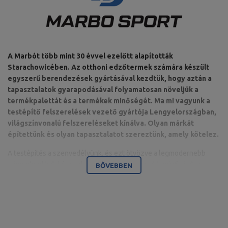
A Marbót több mint 30 évvel ezelőtt alapították
Starachowicében. Az otthoni edzőtermek számára készült
egyszerű berendezések gyártásával kezdtük, hogy aztán a
tapasztalatok gyarapodásával folyamatosan növeljük a
termékpalettát és a termékek minőségét. Ma mi vagyunk a
testépítő felszerelések vezető gyártója Lengyelországban,
világszínvonalú felszereléseket kínálva. Olyan márkát
építettünk és olyan tapasztalatot szereztünk, amely kötelez.
A testépítés a szenvedélyünk, és ezt ötvözve a legmodernebb
gépparkunkkal, képesek vagyunk a legmagasabb minőségű, a
BŐVEBBEN
részletekre odafigyelő, és mindenekelőtt az Ön kényelmét és
biztonságát szem előtt tartó felszereléseket szállítani.
A vállalat székhelye a Świętokrzyskie vajdasági Starachowicében
található. Itt található az iroda, valamint a gyártó- és