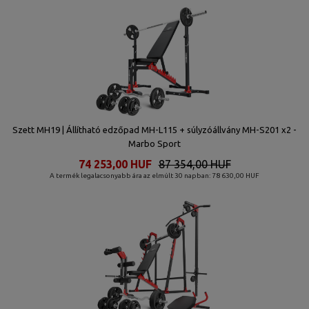
Szett MH19 | Állítható edzőpad MH-L115 + súlyzóállvány MH-S201 x2 -
Marbo Sport
74 253,00 HUF
87 354,00 HUF
A termék legalacsonyabb ára az elmúlt 30 napban: 78 630,00 HUF