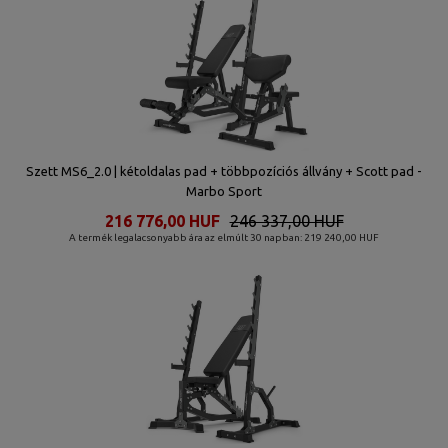
Szett MS6_2.0 | kétoldalas pad + többpozíciós állvány + Scott pad -
Marbo Sport
216 776,00 HUF
246 337,00 HUF
A termék legalacsonyabb ára az elmúlt 30 napban: 219 240,00 HUF