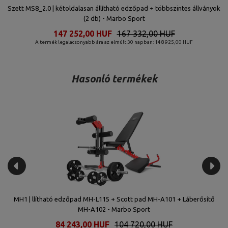
Szett MS8_2.0 | kétoldalasan állítható edzőpad + többszintes állványok
(2 db) - Marbo Sport
147 252,00 HUF
167 332,00 HUF
A termék legalacsonyabb ára az elmúlt 30 napban: 148 925,00 HUF
Hasonló termékek
MH1 | llítható edzőpad MH-L115 + Scott pad MH-A101 + Láberősítő
Sz
MH-A102 - Marbo Sport
84 243,00 HUF
104 720,00 HUF