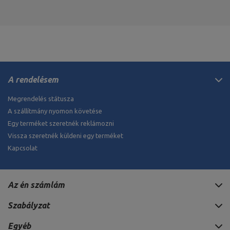
A rendelésem
Megrendelés státusza
A szállítmány nyomon követése
Egy terméket szeretnék reklámozni
Vissza szeretnék küldeni egy terméket
Kapcsolat
Az én számlám
Szabályzat
Egyéb