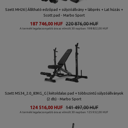
Szett MH26 | Állítható edzőpad + súlyzóállvány + lábprés + Lat húzás +
Scott pad - Marbo Sport
187 746,00 HUF
220 876,00 HUF
A termék legalacsonyabb ára az elmúlt 30 napban: 198 822,00 HUF
Szett MS34_2.0_83KG_G | kétoldalas pad + többszintű súlyzóállványok
(2 db) - Marbo Sport
124 516,00 HUF
141 497,00 HUF
A termék legalacsonyabb ára az elmúlt 30 napban: 125 932,00 HUF