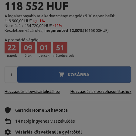
118 552 HUF
A legalacsonyabb ár a kedvezményt megelőző 30 napon belül:
119 900,00 HUF
ig -1%
Normál ár:
134 720,00 HUF
-12%
Készletben vásárolva,
megmented
12,00
%
(
16168.00
HUF
)
A promóció végéig:
22
09
01
49
napok
órák
percek
másodpercek
KOSÁRBA
Hozzáadás a bevásárlólistához
Hozzáadás az összehasonlításhoz
Garancia
Home 24 havonta
14 napig ingyenes visszaküldés
Vásárlás közvetlenül a gyártótól