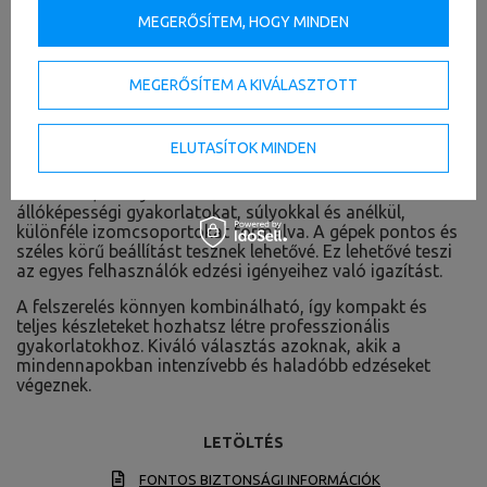
ergonómia és stabilitás új dizájnt kapott. Az elegáns
MEGERŐSÍTEM, HOGY MINDEN
fekete kárpit az ezüst és acél árnyalatú finom részletekkel
és a diszkrét logóval kombinálva a modern stílus
kvintesszenciája.
MEGERŐSÍTEM A KIVÁLASZTOTT
A gépek kiváló benyomást keltenek és kivételesen
professzionálisan néznek ki – még stabilabbak,
biztonságosabbak és ergonomikusabbak.
ELUTASÍTOK MINDEN
A felszerelések széles választéka olyan eszközöket
tartalmaz, amelyek lehetővé teszik az erő- és
állóképességi gyakorlatokat, súlyokkal és anélkül,
különféle izomcsoportokat formálva. A gépek pontos és
széles körű beállítást tesznek lehetővé. Ez lehetővé teszi
az egyes felhasználók edzési igényeihez való igazítást.
A felszerelés könnyen kombinálható, így kompakt és
teljes készleteket hozhatsz létre professzionális
gyakorlatokhoz. Kiváló választás azoknak, akik a
mindennapokban intenzívebb és haladóbb edzéseket
végeznek.
LETÖLTÉS
FONTOS BIZTONSÁGI INFORMÁCIÓK