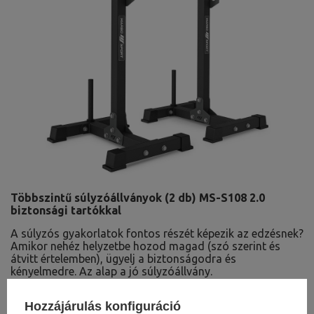
Többszintű súlyzóállványok (2 db) MS-S108 2.0
biztonsági tartókkal
A súlyzós gyakorlatok fontos részét képezik az edzésnek?
Amikor nehéz helyzetbe hozod magad (szó szerint és
átvitt értelemben), ügyelj a biztonságodra és
kényelmedre. Az alap a jó súlyzóállvány.
Hozzájárulás konfiguráció