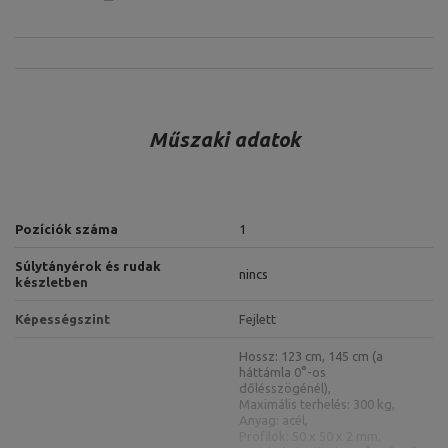
Műszaki adatok
Pozíciók száma
1
Súlytányérok és rudak
nincs
készletben
Képességszint
Fejlett
Hossz: 123 cm, 145 cm (a
háttámla 0°-os
dőlésszögénél),
Maximális terhelés: 300 kg,
Anyag: acél,
Profilok: 50 x 50 x 2 mm,