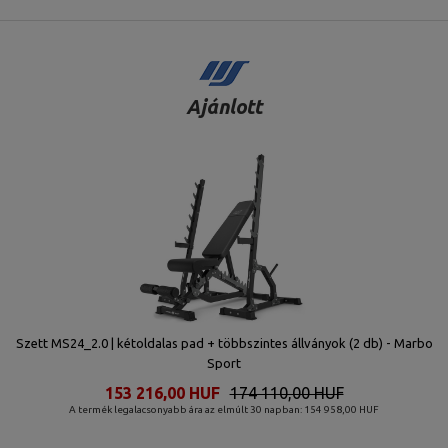
Ajánlott
Szett MS24_2.0 | kétoldalas pad + többszintes állványok (2 db) - Marbo
Sport
153 216,00 HUF
174 110,00 HUF
A termék legalacsonyabb ára az elmúlt 30 napban: 154 958,00 HUF