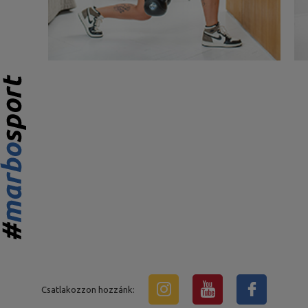
Csatlakozzon hozzánk: