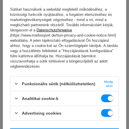
Sütiket használunk a weboldal megfelelő működéséhez, a
közösségi funkciók nyújtásához, a forgalom elemzéséhez és
marketingtevékenységek végzéséhez - mind a mi, mind a
megbízható partnereink részéről. További információért kérjük,
látogasson el a
Datenschutzhinweise
(https://www.marbosport.de/hun-privacy-and-cookie-notice.html)
weboldalra. A jelen tájékoztató elfogadásával Ön hozzájárul
ahhoz, hogy a cookie-kat az Ön számítógépén tároljuk. A tárolás
vagy a hozzáférés feltételeit a "Hozzájárulások konfigurálása"
fülre kattintva állíthatja be. Hozzájárulását bármikor
visszavonhatja a sütik törlésével a böngészőjéből az adott
végberendezésen.
Mindig
Funkcionális sütik (nélkülözhetetlen)
aktív
Semi-Pro 2.0 sorozat – a bestsellerek új generációja
Analitikai cookie-k
A Semi-Pro 2.0 a Marbo Sport készülékek és kiegészítők új
sorozata haladó szintű otthoni felhasználók számára.
Advertising cookies
Ez az ikonikus Semi-Pro sorozat új verziója, frissített és
továbbfejlesztett változatban. A jól ismert minőség,