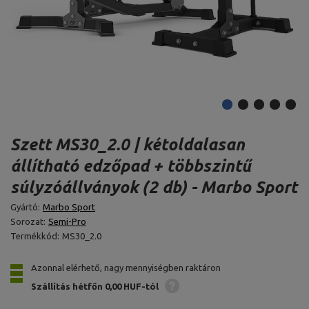
Szett MS30_2.0 | kétoldalasan
állítható edzőpad + többszintű
súlyzóállványok (2 db) - Marbo Sport
Gyártó:
Marbo Sport
Sorozat:
Semi-Pro
Termékkód:
MS30_2.0
Azonnal elérhető, nagy mennyiségben raktáron
Szállítás hétfőn
0,00 HUF-tól