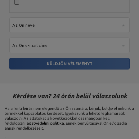
Irányítószám:
27-200
MARBO Ulikowski
Város:
Starachowice
Gyártó
Spółka Komandytowa
Ország:
Poland
Az Ön e-mail címe:
serwis@marbosport.eu
Az Ön neve
Az Ön e-mail címe
KÜLDJÖN VÉLEMÉNYT
Kérdése van? 24 órán belül válaszolunk
Ha a fenti leírás nem elegendő az Ön számára, kérjük, küldje el nekünk a
termékkel kapcsolatos kérdését. Igyekszünk a lehető leghamarabb
válaszolni.
Az adatokat a következőkkel összhangban kell
feldolgozni
adatvédelmi politika
. Ennek benyújtásával Ön elfogadja
annak rendelkezéseit.