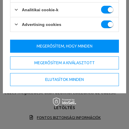
Analitikai cookie-k
Advertising cookies
MEGERŐSÍTEM, HOGY MINDEN
MEGERŐSÍTEM A KIVÁLASZTOTT
Ingyenes tollgallérok
ELUTASÍTOK MINDEN
A rudat két rugós gallér szállítja 50 mm-es rudakhoz. Az
edzés megkezdése után azonnal elkezdheti az edzést!
LETÖLTÉS
FONTOS BIZTONSÁGI INFORMÁCIÓK