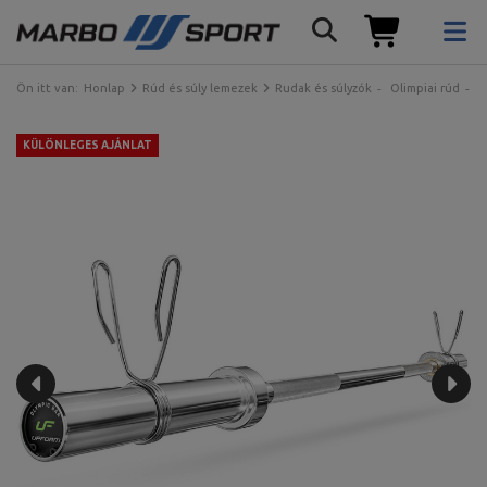
Ön itt van:
Honlap
Rúd és súly lemezek
Rudak és súlyzók
Olimpiai rúd
S
KÜLÖNLEGES AJÁNLAT