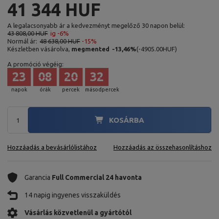
41 344 HUF
A legalacsonyabb ár a kedvezményt megelőző 30 napon belül:
43 808,00 HUF
ig -6%
Normál ár:
48 638,00 HUF
-15%
Készletben vásárolva,
megmented
-13,46
%
(
-4905.00
HUF
)
A promóció végéig:
23
08
20
31
napok
órák
percek
másodpercek
KOSÁRBA
Hozzáadás a bevásárlólistához
Hozzáadás az összehasonlításhoz
Garancia
Full Commercial 24 havonta
14 napig ingyenes visszaküldés
Vásárlás közvetlenül a gyártótól