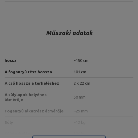
Műszaki adatok
hossz
~150 cm
A fogantyú rész hossza
101 cm
A cső hossza a terheléshez
2 x 22 cm
A súlylapok helyének
50 mm
átmérője
Fogantyú alkatrész átmérője
~29 mm
Súly
~12 kg
Súlyterhelés
320 kg