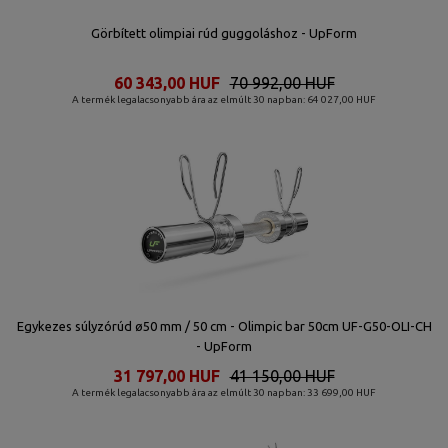
Görbített olimpiai rúd guggoláshoz - UpForm
60 343,00 HUF
70 992,00 HUF
A termék legalacsonyabb ára az elmúlt 30 napban: 64 027,00 HUF
Egykezes súlyzórúd ø50 mm / 50 cm - Olimpic bar 50cm UF-G50-OLI-CH
- UpForm
31 797,00 HUF
41 150,00 HUF
A termék legalacsonyabb ára az elmúlt 30 napban: 33 699,00 HUF