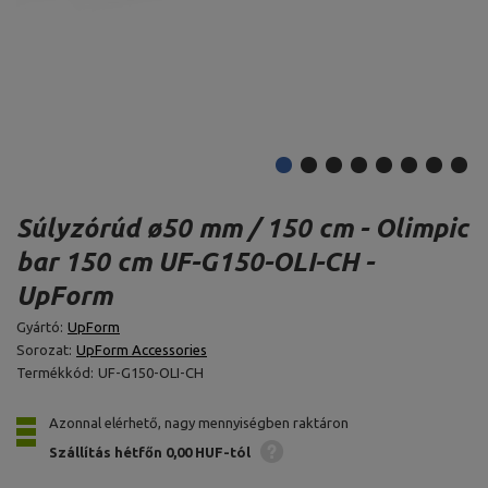
Súlyzórúd ø50 mm / 150 cm - Olimpic
bar 150 cm UF-G150-OLI-CH -
UpForm
Gyártó:
UpForm
Sorozat:
UpForm Accessories
Termékkód:
UF-G150-OLI-CH
Azonnal elérhető, nagy mennyiségben raktáron
Szállítás hétfőn
0,00 HUF-tól