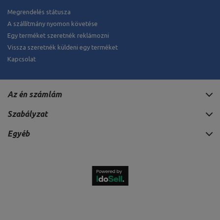
Megrendelés státusza
A szállítmány nyomon követése
Egy terméket szeretnék reklámozni
Vissza szeretnék küldeni egy terméket
Kapcsolat
Az én számlám
Szabályzat
Egyéb
48 638 HUF