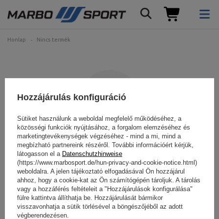
Honlap
Nincs termék
Hozzájárulás konfiguráció
Sütiket használunk a weboldal megfelelő működéséhez, a
közösségi funkciók nyújtásához, a forgalom elemzéséhez és
marketingtevékenységek végzéséhez - mind a mi, mind a
Az Ön által keresett termék
megbízható partnereink részéről. További információért kérjük,
látogasson el a
Datenschutzhinweise
nem található.
(https://www.marbosport.de/hun-privacy-and-cookie-notice.html)
weboldalra. A jelen tájékoztató elfogadásával Ön hozzájárul
ahhoz, hogy a cookie-kat az Ön számítógépén tároljuk. A tárolás
Próbáljon meg pontosabb paramétereket megadni. Használja a
vagy a hozzáférés feltételeit a "Hozzájárulások konfigurálása"
címet.
fejlett keresőmotor
.
fülre kattintva állíthatja be. Hozzájárulását bármikor
visszavonhatja a sütik törlésével a böngészőjéből az adott
végberendezésen.