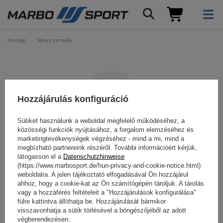
Honlap
Nincs termék
Hozzájárulás konfiguráció
Sütiket használunk a weboldal megfelelő működéséhez, a
közösségi funkciók nyújtásához, a forgalom elemzéséhez és
marketingtevékenységek végzéséhez - mind a mi, mind a
Az Ön által keresett termék
megbízható partnereink részéről. További információért kérjük,
látogasson el a
Datenschutzhinweise
nem található.
(https://www.marbosport.de/hun-privacy-and-cookie-notice.html)
weboldalra. A jelen tájékoztató elfogadásával Ön hozzájárul
ahhoz, hogy a cookie-kat az Ön számítógépén tároljuk. A tárolás
Próbáljon meg pontosabb paramétereket megadni. Használja a
vagy a hozzáférés feltételeit a "Hozzájárulások konfigurálása"
címet.
fejlett keresőmotor
.
fülre kattintva állíthatja be. Hozzájárulását bármikor
visszavonhatja a sütik törlésével a böngészőjéből az adott
végberendezésen.